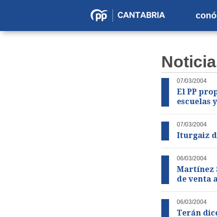
conó
Partido
Popular
en
Noticia
Cantabria
07/03/2004
El PP prop
escuelas 
07/03/2004
Iturgaiz 
06/03/2004
Martínez 
de venta 
06/03/2004
Terán dice