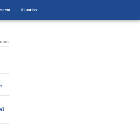
ntacta
Usuarios
cias
"
al