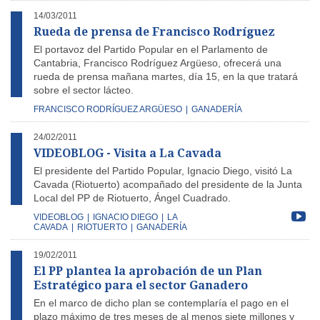
14/03/2011
Rueda de prensa de Francisco Rodríguez
El portavoz del Partido Popular en el Parlamento de
Cantabria, Francisco Rodríguez Argüeso, ofrecerá una
rueda de prensa mañana martes, día 15, en la que tratará
sobre el sector lácteo.
FRANCISCO RODRÍGUEZ ARGÜESO
|
GANADERÍA
24/02/2011
VIDEOBLOG - Visita a La Cavada
El presidente del Partido Popular, Ignacio Diego, visitó La
Cavada (Riotuerto) acompañado del presidente de la Junta
Local del PP de Riotuerto, Ángel Cuadrado.
VIDEOBLOG
|
IGNACIO DIEGO
|
LA
CAVADA
|
RIOTUERTO
|
GANADERÍA
19/02/2011
El PP plantea la aprobación de un Plan
Estratégico para el sector Ganadero
En el marco de dicho plan se contemplaría el pago en el
plazo máximo de tres meses de al menos siete millones y