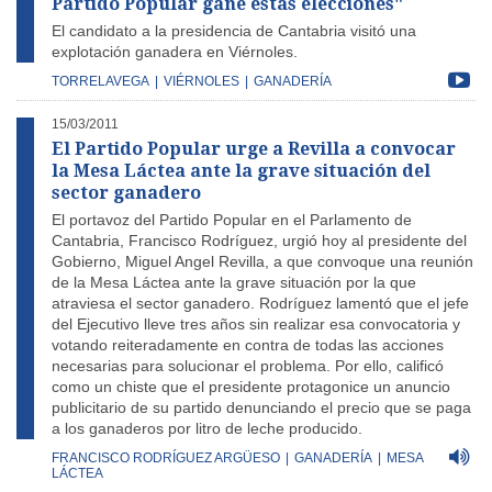
Partido Popular gane estas elecciones"
El candidato a la presidencia de Cantabria visitó una
explotación ganadera en Viérnoles.
TORRELAVEGA
|
VIÉRNOLES
|
GANADERÍA
15/03/2011
El Partido Popular urge a Revilla a convocar
la Mesa Láctea ante la grave situación del
sector ganadero
El portavoz del Partido Popular en el Parlamento de
Cantabria, Francisco Rodríguez, urgió hoy al presidente del
Gobierno, Miguel Angel Revilla, a que convoque una reunión
de la Mesa Láctea ante la grave situación por la que
atraviesa el sector ganadero. Rodríguez lamentó que el jefe
del Ejecutivo lleve tres años sin realizar esa convocatoria y
votando reiteradamente en contra de todas las acciones
necesarias para solucionar el problema. Por ello, calificó
como un chiste que el presidente protagonice un anuncio
publicitario de su partido denunciando el precio que se paga
a los ganaderos por litro de leche producido.
FRANCISCO RODRÍGUEZ ARGÜESO
|
GANADERÍA
|
MESA
LÁCTEA