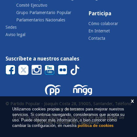
Comité Ejecutivo
Grupo Parlamentario Popular
Participa
Parlamentarios Nacionales
Cómo colaborar
Sedes
En Internet
Aviso legal
Contacta
Suscríbete a nuestros canales
x
© Partido Popular - Joaquín Costa 28, 39005, Santander, Teléfono
Utilizamos cookies propias y de terceros para mejorar nuestros
942 290 000
servicios. Si continúa navegando, consideramos que acepta su
El uso de este sitio implica la aceptación del
aviso legal
del
uso. Puede obtener más información, o bien conocer cómo
Partido Popular de Cantabria
.
cambiar la configuración, en nuestra
política de cookies