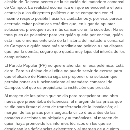
alcalde de Reinosa acerca de la situación del matadero comarcal
de Campoo. La realidad económica en que se encuentra el país
aconseja a los dirigentes políticos que se comporten con el
máximo respeto posible hacia los ciudadanos y, por eso, parece
acertado evitar polémicas estériles que, en lugar de apuntar
soluciones, provoquen aun más cansancio en la sociedad. No se
trata pues de polemizar para ver quién queda por encima, quién
está más o menos enterado de la historia del matadero comarcal
de Campoo o quién saca más rendimiento político a una disputa
que, por lo demás, seguro que queda muy lejos del interés de los
campurrianos.
El Partido Popular (PP) no quiere ahondar en esa polémica. Está
claro. Pero su ánimo de eludirla no puede servir de excusa para
que el alcalde de Reinosa siga sin proponer una solución que
permita poner en funcionamiento el matadero comarcal de
Campoo, del que es propietaria la institución que preside.
Al margen de las prisas que se dio para recepcionar una obra
nueva que presentaba deficiencias; al margen de las prisas que
se dio para firmar el acta de transferencia de la instalación; al
margen de las prisas por inaugurarla cinco días antes de las
pasadas elecciones municipales y autonómicas; al margen de
quién haya promovido los informes técnicos en los que se
desglosan las deficiencias existentes; y al margen de a cuánto