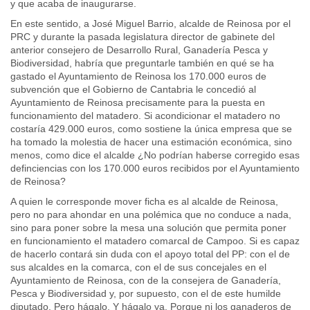
y que acaba de inaugurarse.
En este sentido, a José Miguel Barrio, alcalde de Reinosa por el
PRC y durante la pasada legislatura director de gabinete del
anterior consejero de Desarrollo Rural, Ganadería Pesca y
Biodiversidad, habría que preguntarle también en qué se ha
gastado el Ayuntamiento de Reinosa los 170.000 euros de
subvención que el Gobierno de Cantabria le concedió al
Ayuntamiento de Reinosa precisamente para la puesta en
funcionamiento del matadero. Si acondicionar el matadero no
costaría 429.000 euros, como sostiene la única empresa que se
ha tomado la molestia de hacer una estimación económica, sino
menos, como dice el alcalde ¿No podrían haberse corregido esas
definciencias con los 170.000 euros recibidos por el Ayuntamiento
de Reinosa?
A quien le corresponde mover ficha es al alcalde de Reinosa,
pero no para ahondar en una polémica que no conduce a nada,
sino para poner sobre la mesa una solución que permita poner
en funcionamiento el matadero comarcal de Campoo. Si es capaz
de hacerlo contará sin duda con el apoyo total del PP: con el de
sus alcaldes en la comarca, con el de sus concejales en el
Ayuntamiento de Reinosa, con de la consejera de Ganadería,
Pesca y Biodiversidad y, por supuesto, con el de este humilde
diputado. Pero hágalo. Y hágalo ya. Porque ni los ganaderos de