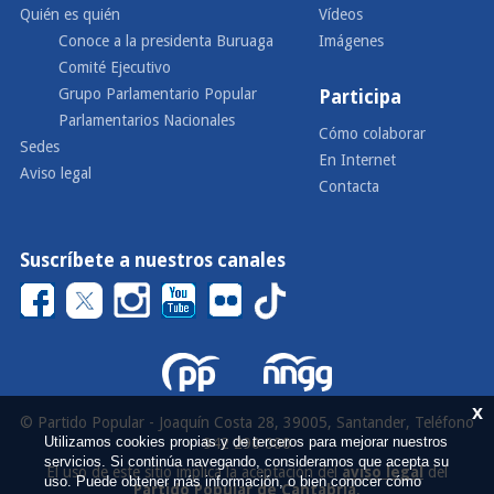
Quién es quién
Vídeos
Conoce a la presidenta Buruaga
Imágenes
Comité Ejecutivo
Grupo Parlamentario Popular
Participa
Parlamentarios Nacionales
Cómo colaborar
Sedes
En Internet
Aviso legal
Contacta
Suscríbete a nuestros canales
x
© Partido Popular - Joaquín Costa 28, 39005, Santander, Teléfono
Utilizamos cookies propias y de terceros para mejorar nuestros
942 290 000
servicios. Si continúa navegando, consideramos que acepta su
El uso de este sitio implica la aceptación del
aviso legal
del
uso. Puede obtener más información, o bien conocer cómo
Partido Popular de Cantabria
.