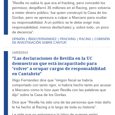
"Revilla no sabía lo que era el fracking, pero concedió los
permisos; despilfarró 35 millones en el Racing, pero volvería
a meter dinero público; fue quien construyó la Casa de los
Gorilas, pero se apresura a culpar a Marcano para ocultar
su responsabilidad. A un político se le debe exigir más
responsabilidad, menos desfachatez y, sobre todo, un poco
de decencia".
OPINIÓN
|
IÑIGO FERNÁNDEZ
|
FRACKING
|
RACING
|
COMISIÓN
DE INVESTIGACIÓN SOBRE CANTUR
14/03/2014
"Las declaraciones de Revilla en la UC
demuestran que está incapacitado para
'volver' a ocupar cargos de responsabilidad
en Cantabria"
Iñigo Fernández dice que "ningún fiscal se habría
comportado con tanto rigor, ni habría hecho tanto por acusar
a Marcano como lo hizo ayer Revilla con las palabras que
dijo" sobre la Casa de los Gorilas.
Dice que "Revilla ha sido una de las personas que más daño
le ha hecho al Racing a lo largo de toda su historia".
Le pide que no entorpezca la labor de quienes están