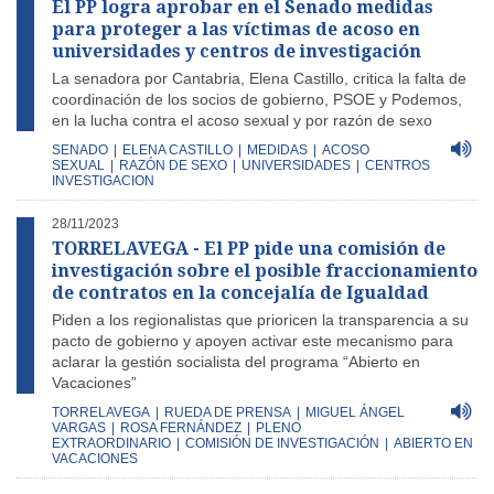
El PP logra aprobar en el Senado medidas
para proteger a las víctimas de acoso en
universidades y centros de investigación
La senadora por Cantabria, Elena Castillo, critica la falta de
coordinación de los socios de gobierno, PSOE y Podemos,
en la lucha contra el acoso sexual y por razón de sexo
SENADO
|
ELENA CASTILLO
|
MEDIDAS
|
ACOSO
SEXUAL
|
RAZÓN DE SEXO
|
UNIVERSIDADES
|
CENTROS
INVESTIGACION
28/11/2023
TORRELAVEGA - El PP pide una comisión de
investigación sobre el posible fraccionamiento
de contratos en la concejalía de Igualdad
Piden a los regionalistas que prioricen la transparencia a su
pacto de gobierno y apoyen activar este mecanismo para
aclarar la gestión socialista del programa “Abierto en
Vacaciones”
TORRELAVEGA
|
RUEDA DE PRENSA
|
MIGUEL ÁNGEL
VARGAS
|
ROSA FERNÁNDEZ
|
PLENO
EXTRAORDINARIO
|
COMISIÓN DE INVESTIGACIÓN
|
ABIERTO EN
VACACIONES