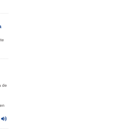
a
te
a de
 en