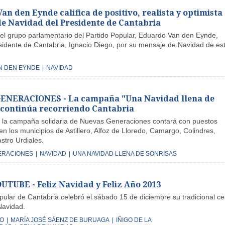
n den Eynde califica de positivo, realista y optimista 
de Navidad del Presidente de Cantabria
del grupo parlamentario del Partido Popular, Eduardo Van den Eynde,
residente de Cantabria, Ignacio Diego, por su mensaje de Navidad de es
N DEN EYNDE
|
NAVIDAD
ENERACIONES - La campaña "Una Navidad llena de
 continúa recorriendo Cantabria
la campaña solidaria de Nuevas Generaciones contará con puestos
en los municipios de Astillero, Alfoz de Lloredo, Camargo, Colindres,
stro Urdiales.
ERACIONES
|
NAVIDAD
|
UNA NAVIDAD LLENA DE SONRISAS
TUBE - Feliz Navidad y Feliz Año 2013
opular de Cantabria celebró el sábado 15 de diciembre su tradicional c
Navidad.
GO
|
MARÍA JOSÉ SÁENZ DE BURUAGA
|
IÑIGO DE LA