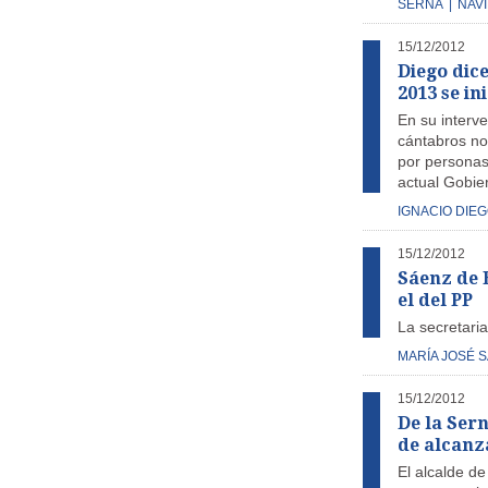
SERNA
|
NAV
15/12/2012
Diego dic
2013 se in
En su interv
cántabros no 
por personas
actual Gobie
IGNACIO DIE
15/12/2012
Sáenz de 
el del PP
La secretaria
MARÍA JOSÉ 
15/12/2012
De la Sern
de alcanz
El alcalde de