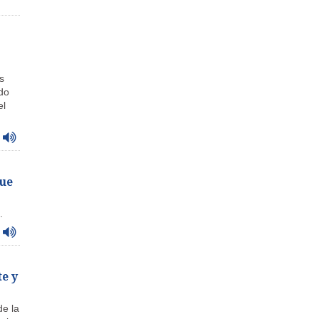
s
do
el
ue
.
e y
de la