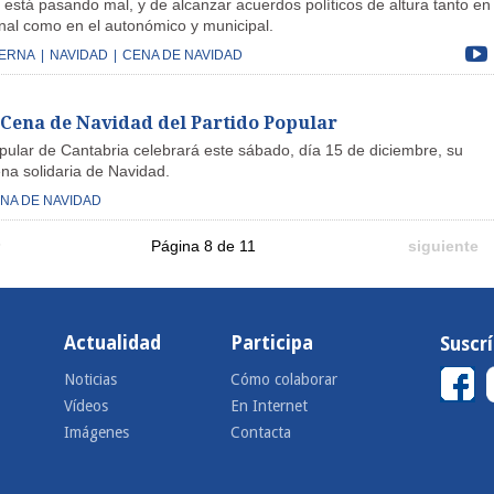
 está pasando mal, y de alcanzar acuerdos políticos de altura tanto en 
nal como en el autonómico y municipal.
SERNA
|
NAVIDAD
|
CENA DE NAVIDAD
Cena de Navidad del Partido Popular
opular de Cantabria celebrará este sábado, día 15 de diciembre, su
ena solidaria de Navidad.
NA DE NAVIDAD
Página 8 de 11
siguiente
Actualidad
Participa
Suscr
Noticias
Cómo colaborar
Vídeos
En Internet
Imágenes
Contacta