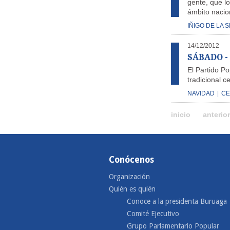
gente, que lo
ámbito nacio
IÑIGO DE LA 
14/12/2012
SÁBADO - 
El Partido P
tradicional c
NAVIDAD
|
CE
inicio
anterior
Conócenos
Organización
Quién es quién
Conoce a la presidenta Buruaga
Comité Ejecutivo
Grupo Parlamentario Popular