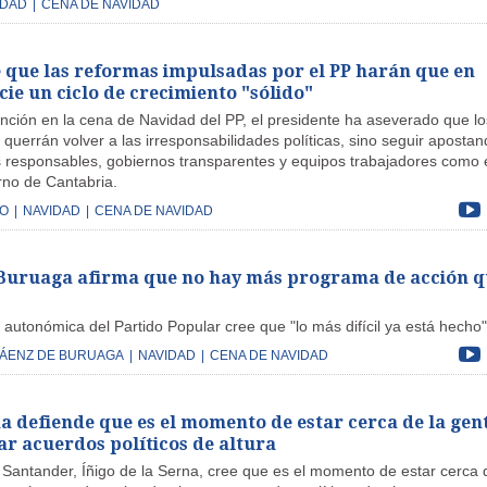
IDAD
|
CENA DE NAVIDAD
e que las reformas impulsadas por el PP harán que en
icie un ciclo de crecimiento "sólido"
ención en la cena de Navidad del PP, el presidente ha aseverado que lo
querrán volver a las irresponsabilidades políticas, sino seguir apostan
 responsables, gobiernos transparentes y equipos trabajadores como 
rno de Cantabria.
GO
|
NAVIDAD
|
CENA DE NAVIDAD
Buruaga afirma que no hay más programa de acción q
 autonómica del Partido Popular cree que "lo más difícil ya está hecho"
SÁENZ DE BURUAGA
|
NAVIDAD
|
CENA DE NAVIDAD
a defiende que es el momento de estar cerca de la gent
ar acuerdos políticos de altura
 Santander, Íñigo de la Serna, cree que es el momento de estar cerca 