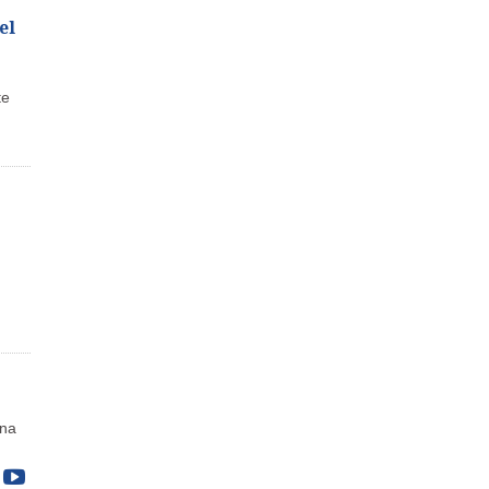
el
te
ena