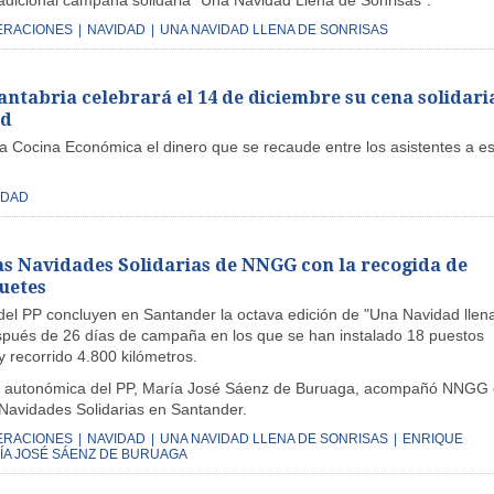
adicional campaña solidaria "Una Navidad Llena de Sonrisas".
ERACIONES
|
NAVIDAD
|
UNA NAVIDAD LLENA DE SONRISAS
antabria celebrará el 14 de diciembre su cena solidari
ad
la Cocina Económica el dinero que se recaude entre los asistentes a es
IDAD
las Navidades Solidarias de NNGG con la recogida de
uetes
del PP concluyen en Santander la octava edición de "Una Navidad llen
spués de 26 días de campaña en los que se han instalado 18 puestos
y recorrido 4.800 kilómetros.
ia autonómica del PP, María José Sáenz de Buruaga, acompañó NNGG
 Navidades Solidarias en Santander.
ERACIONES
|
NAVIDAD
|
UNA NAVIDAD LLENA DE SONRISAS
|
ENRIQUE
ÍA JOSÉ SÁENZ DE BURUAGA