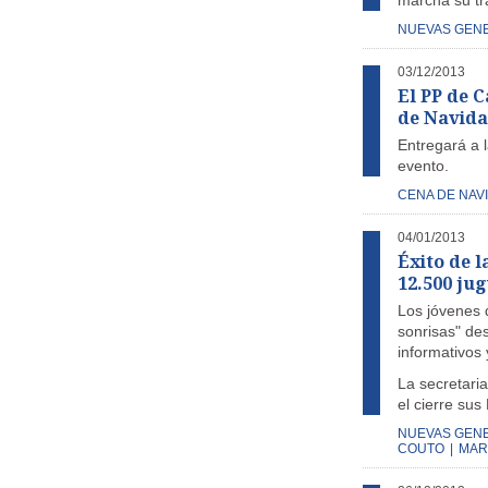
marcha su tr
NUEVAS GEN
03/12/2013
El PP de C
de Navid
Entregará a 
evento.
CENA DE NAV
04/01/2013
Éxito de 
12.500 jug
Los jóvenes 
sonrisas" de
informativos 
La secretar
el cierre sus
NUEVAS GEN
COUTO
|
MAR