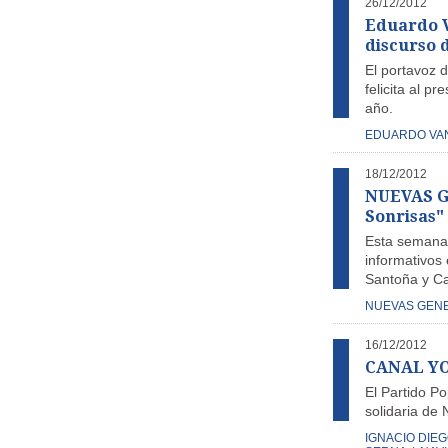
26/12/2012
Eduardo Va
discurso 
El portavoz 
felicita al p
año.
EDUARDO VA
18/12/2012
NUEVAS G
Sonrisas"
Esta semana 
informativos 
Santoña y Ca
NUEVAS GEN
16/12/2012
CANAL YOU
El Partido P
solidaria de 
IGNACIO DIE