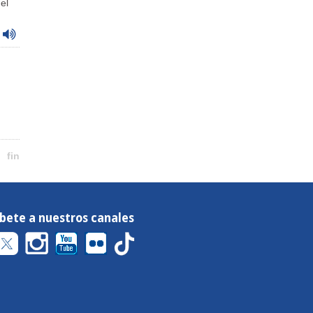
el
fin
íbete a nuestros canales