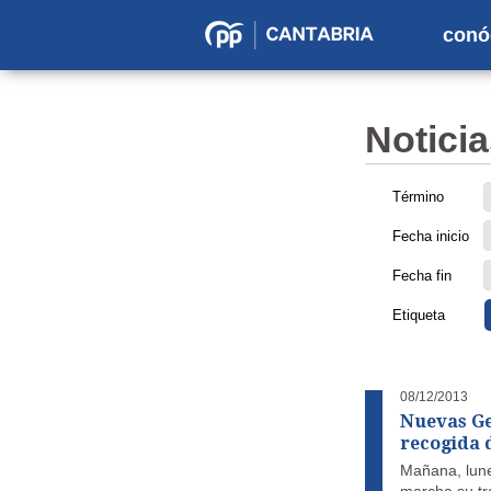
conó
Partido
Popular
en
Noticia
Cantabria
Término
Fecha inicio
Fecha fin
Etiqueta
08/12/2013
Nuevas G
recogida 
Mañana, lun