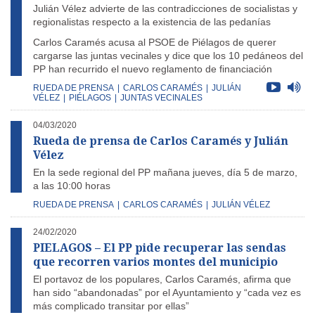
Julián Vélez advierte de las contradicciones de socialistas y
regionalistas respecto a la existencia de las pedanías
Carlos Caramés acusa al PSOE de Piélagos de querer
cargarse las juntas vecinales y dice que los 10 pedáneos del
PP han recurrido el nuevo reglamento de financiación
RUEDA DE PRENSA
|
CARLOS CARAMÉS
|
JULIÁN
VÉLEZ
|
PIÉLAGOS
|
JUNTAS VECINALES
04/03/2020
Rueda de prensa de Carlos Caramés y Julián
Vélez
En la sede regional del PP mañana jueves, día 5 de marzo,
a las 10:00 horas
RUEDA DE PRENSA
|
CARLOS CARAMÉS
|
JULIÁN VÉLEZ
24/02/2020
PIELAGOS – El PP pide recuperar las sendas
que recorren varios montes del municipio
El portavoz de los populares, Carlos Caramés, afirma que
han sido “abandonadas” por el Ayuntamiento y “cada vez es
más complicado transitar por ellas”