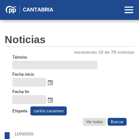
Partido
Popular
en
Noticias
Cantabria
mostrando 10 de 78 noticias
Término
Fecha inicio
Fecha fin
carlos carames
Etiqueta
Ver todas
11/03/2020