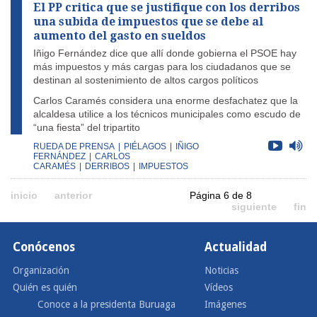
El PP critica que se justifique con los derribos
una subida de impuestos que se debe al
aumento del gasto en sueldos
Iñigo Fernández dice que allí donde gobierna el PSOE hay
más impuestos y más cargas para los ciudadanos que se
destinan al sostenimiento de altos cargos políticos
Carlos Caramés considera una enorme desfachatez que la
alcaldesa utilice a los técnicos municipales como escudo de
“una fiesta” del tripartito
RUEDA DE PRENSA
|
PIÉLAGOS
|
IÑIGO
FERNÁNDEZ
|
CARLOS
CARAMÉS
|
DERRIBOS
|
IMPUESTOS
inicio
anterior
Página 6 de 8
siguiente
fin
Conócenos
Actualidad
Organización
Noticias
Quién es quién
Vídeos
Conoce a la presidenta Buruaga
Imágenes