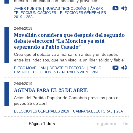
nuestra comunidad con medidas y proyectos
JAVIER PUENTE
|
NUEVAS TECNOLOGÍAS
|
ÁMBAR
TELECOMUNICACIONES
|
ELECCIONES GENERALES
2019
|
28A
24/04/2019
Movellán considera que después del segundo
debate electoral “La Moncloa ya está
esperando a Pablo Casado”
Cree que el debate va a marcar un antes y un después
entre los indecisos, que han visto “a un líder sólido y fiable”
DIEGO MOVELLÁN
|
DEBATE ELECTORAL
|
PABLO
CASADO
|
ELECCIONES GENERALES 2019
|
28A
24/04/2019
AGENDA PARA EL 25 DE ABRIL
Actos del Partido Popular de Cantabria previstos para el
jueves 25 de abril
ELECCIONES GENERALES 2019
|
CAMPAÑA ELECTORAL
|
28A
Página 1 de 5
siguiente
fin