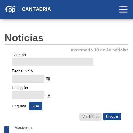
Partido
Popular
en
Noticias
Cantabria
mostrando 10 de 44 noticias
Término
Fecha inicio
Fecha fin
28A
Etiqueta
Ver todas
29/04/2019