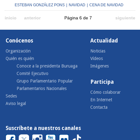
ESTEBAN GONZÁLEZ PONS
|
NAVIDAD
|
CENA DE NAVIDAD
inicio
anterior
Página 6 de 7
siguiente
Conócenos
Actualidad
Organización
Noticias
Quién es quién
Vídeos
Conoce a la presidenta Buruaga
Imágenes
Comité Ejecutivo
Grupo Parlamentario Popular
Participa
Parlamentarios Nacionales
Cómo colaborar
Sedes
En Internet
Aviso legal
Contacta
Suscríbete a nuestros canales