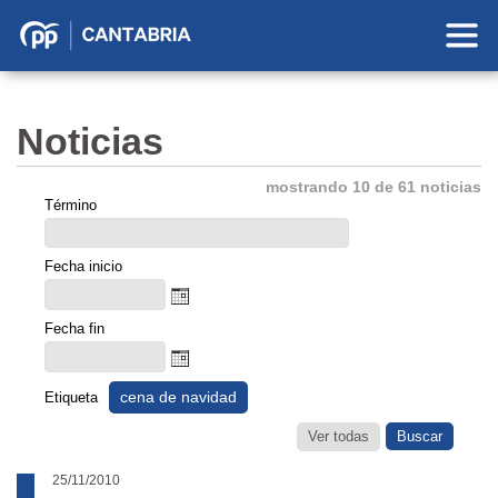
Partido
Popular
en
Noticias
Cantabria
mostrando 10 de 61 noticias
Término
Fecha inicio
Fecha fin
cena de navidad
Etiqueta
Ver todas
25/11/2010