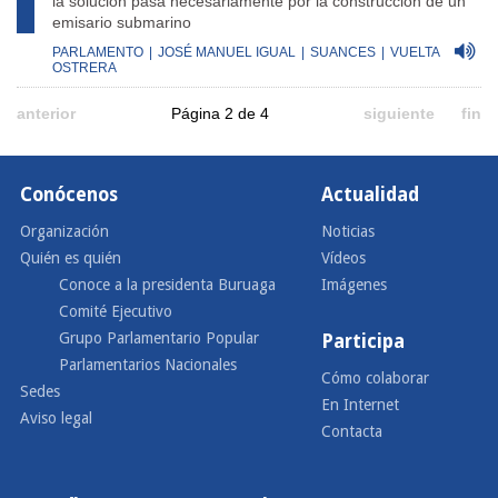
la solución pasa necesariamente por la construcción de un
emisario submarino
PARLAMENTO
|
JOSÉ MANUEL IGUAL
|
SUANCES
|
VUELTA
OSTRERA
anterior
Página 2 de 4
siguiente
fin
Conócenos
Actualidad
Organización
Noticias
Quién es quién
Vídeos
Conoce a la presidenta Buruaga
Imágenes
Comité Ejecutivo
Grupo Parlamentario Popular
Participa
Parlamentarios Nacionales
Cómo colaborar
Sedes
En Internet
Aviso legal
Contacta