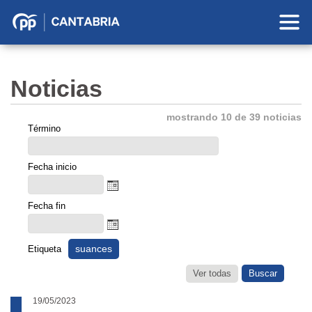
Partido
Popular
en
Noticias
Cantabria
mostrando 10 de 39 noticias
Término
Fecha inicio
Fecha fin
suances
Etiqueta
Ver todas
19/05/2023