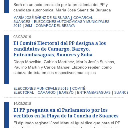
Será en un acto presidido por la presidenta del PP y
candidata autonómica, María José Sáenz de Buruaga
MARÍA JOSÉ SÁENZ DE BURUAGA
|
COMARCAL
SUANCES
|
ELECCIONES AUTONÓMICAS Y MUNICIPALES
2019
|
26M
|
COMARCA DEL BESAYA
08/02/2019
El Comité Electoral del PP designa a los
candidatos de Camargo, Bareyo,
Entrambasaguas, Suances y Soba
Diego Movellán, Gabino Martínez, María Jesús Susinos,
Paulino Martín y Carlos Manuel Elizondo repiten como
cabeza de lista en sus respectivos municipios
ELECCIONES MUNICIPALES 2019
|
COMITÉ
ELECTORAL
|
CAMARGO
|
BAREYO
|
ENTRAMBASAGUAS
|
SUANC
16/05/2018
El PP pregunta en el Parlamento por los
vertidos en la Playa de la Concha de Suances
El diputado regional José Manuel Igual dice que para el PP