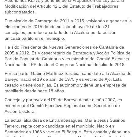
Autónomos RETA; y ponente de la Proposición de Ley para la
Modificación del Artículo 42.1 del Estatuto de Trabajadores
subcontratados.
Fue alcalde de Camargo de 2011 a 2015, volviendo a ganar en la
elecciones de 2015 donde su lista obtuvo 10 de los 21
concejales, pero fue apartado de la Alcaldía por la edición
un cuatripartito en el municipio.
Ha sido Presidente de Nuevas Generaciones de Cantabria de
2005 a 2012. Es Vicesecretario de Estrategia y Acción Política del
Partido Popular de Cantabria y es miembro del Comité Ejecutivo
Nacional del PP desde el Congreso Nacional de julio de 2018.
Por su parte, Gabino Martínez Sarabia, candidato a la Alcaldía de
Bareyo, nació el 19 de abril de 1975 y es vecino de Ajo. Está
casado y tiene dos hijas. Es autónomo y tiene una empresa de
mobiliario desde hace 18 años.
Concejal y portavoz del PP de Bareyo desde el año 2007, es
miembro del Comité Ejecutivo Regional como Secretario de
Acción Electoral.
La actual alcaldesa de Entrambasaguas, María Jesús Susinos
Tarrero, repite como candidata en el municipio. Nació en
Santander en 1968 y vive en El Bosque. Está casada y tiene una