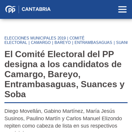
Partido
Popular
en
Cantabria
ELECCIONES MUNICIPALES 2019
|
COMITÉ
ELECTORAL
|
CAMARGO
|
BAREYO
|
ENTRAMBASAGUAS
|
SUANCE
El Comité Electoral del PP
designa a los candidatos de
Camargo, Bareyo,
Entrambasaguas, Suances y
Soba
Diego Movellán, Gabino Martínez, María Jesús
Susinos, Paulino Martín y Carlos Manuel Elizondo
repiten como cabeza de lista en sus respectivos