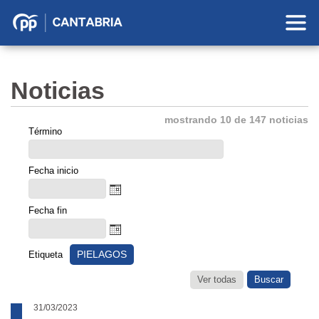
Partido
Popular
en
Noticias
Cantabria
mostrando 10 de 147 noticias
Término
Fecha inicio
Fecha fin
PIELAGOS
Etiqueta
Ver todas
31/03/2023