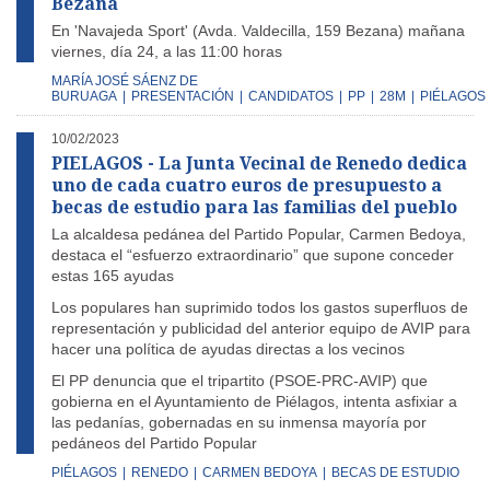
Bezana
En 'Navajeda Sport' (Avda. Valdecilla, 159 Bezana) mañana
viernes, día 24, a las 11:00 horas
MARÍA JOSÉ SÁENZ DE
BURUAGA
|
PRESENTACIÓN
|
CANDIDATOS
|
PP
|
28M
|
PIÉLAGOS
10/02/2023
PIELAGOS - La Junta Vecinal de Renedo dedica
uno de cada cuatro euros de presupuesto a
becas de estudio para las familias del pueblo
La alcaldesa pedánea del Partido Popular, Carmen Bedoya,
destaca el “esfuerzo extraordinario” que supone conceder
estas 165 ayudas
Los populares han suprimido todos los gastos superfluos de
representación y publicidad del anterior equipo de AVIP para
hacer una política de ayudas directas a los vecinos
El PP denuncia que el tripartito (PSOE-PRC-AVIP) que
gobierna en el Ayuntamiento de Piélagos, intenta asfixiar a
las pedanías, gobernadas en su inmensa mayoría por
pedáneos del Partido Popular
PIÉLAGOS
|
RENEDO
|
CARMEN BEDOYA
|
BECAS DE ESTUDIO