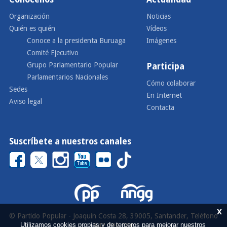
Organización
Noticias
Quién es quién
Vídeos
Conoce a la presidenta Buruaga
Imágenes
Comité Ejecutivo
Grupo Parlamentario Popular
Participa
Parlamentarios Nacionales
Cómo colaborar
Sedes
En Internet
Aviso legal
Contacta
Suscríbete a nuestros canales
x
© Partido Popular - Joaquín Costa 28, 39005, Santander, Teléfono
Utilizamos cookies propias y de terceros para mejorar nuestros
942 290 000