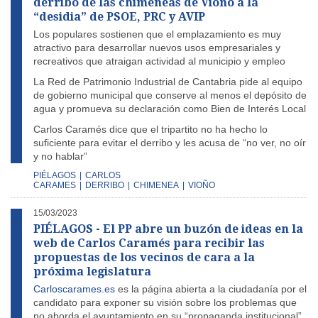
derribo de las chimeneas de Vioño a la
“desidia” de PSOE, PRC y AVIP
Los populares sostienen que el emplazamiento es muy
atractivo para desarrollar nuevos usos empresariales y
recreativos que atraigan actividad al municipio y empleo
La Red de Patrimonio Industrial de Cantabria pide al equipo
de gobierno municipal que conserve al menos el depósito de
agua y promueva su declaración como Bien de Interés Local
Carlos Caramés dice que el tripartito no ha hecho lo
suficiente para evitar el derribo y les acusa de “no ver, no oír
y no hablar”
PIÉLAGOS
|
CARLOS
CARAMES
|
DERRIBO
|
CHIMENEA
|
VIOÑO
15/03/2023
PIÉLAGOS - El PP abre un buzón de ideas en la
web de Carlos Caramés para recibir las
propuestas de los vecinos de cara a la
próxima legislatura
Carloscarames.es
es la página abierta a la ciudadanía por el
candidato para exponer su visión sobre los problemas que
no aborda el ayuntamiento en su “propaganda institucional”