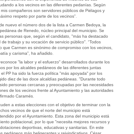
dando a los vecinos en las diferentes pedanías. Según
 mis compañeros son servidores públicos de Piélagos y
áximo respeto por parte de los vecinos”.
e nuevo el número dos de la lista a Carmen Bedoya, la
 pedánea de Renedo, núcleo principal del municipio. Se
las personas que, según el candidato, "más ha destacado
 de trabajo y su vocación de servicio público". “Todos
 que Carmen es sinónimo de compromiso con los vecinos,
atía y carisma”, ha añadido.
reconoce "la labor y el esfuerzo" desarrollados durante los
ños por los alcaldes pedáneos de las diferentes juntas
 el PP ha sido la fuerza política "más apoyada" por los
igido diez de las doce alcaldías pedáneas. "Durante todo
 sido personas cercanas y preocupadas por las necesidades
iones de los vecinos frente al Ayuntamiento y las autoridades
afirmado Caramés.
uden a estas elecciones con el objetivo de terminar con la
hos vecinos de que el norte del municipio está
endido por el Ayuntamiento. Esta zona del municipio está
iento poblacional, por lo que "necesita mejores recursos y
dotaciones deportivas, educativas y sanitarias. En este
os pedáneos más beligerantes y reivindicativos, César