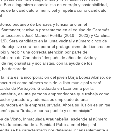
e Boo e ingeniero especialista en energía y sostenibilidad,
res de la candidatura municipal y repetirá como candidato
l.
stórico pedáneo de Liencres y funcionario en el
 Santander, vuelve a presentarse en el equipo de Caramés
antecesores José Manuel Portilla (2019 – 2023) y Carolina
19). Será candidato en la junta vecinal y número cinco de
l. Su objetivo será recuperar el protagonismo de Liencres en
ipio y recibir una correcta atención por parte de
Gobierno de Cantabria “después de años de olvido y
e de regionalistas y socialistas, con la ayuda de los
, ha declarado.
a lista es la incorporación del joven Borja López Alonso, de
oncurrirá como número seis de la lista municipal y será
lcaldía de Parbayón. Graduado en Economía por la
Cantabria, es una persona emprendedora que trabaja como
sector ganadero y además es empleado de una
eguradora en la empresa privada. Ahora su ilusión es unirse
amés para "trabajar por su pueblo y su municipio".
ea de Vioño, Inmaculada Araunabeña, asciende al número
. Esta funcionaria de la Sanidad Pública en el Hospital
cilla se ha caracterizado por defender incansablemente a