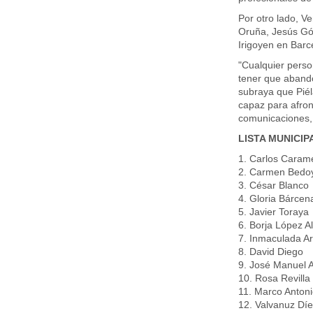
Por otro lado, V
Oruña, Jesús Gó
Irigoyen en Barc
"Cualquier perso
tener que aband
subraya que Piél
capaz para afron
comunicaciones, 
LISTA MUNICI
1. Carlos Caram
2. Carmen Bedo
3. César Blanco
4. Gloria Bárcen
5. Javier Toraya
6. Borja López A
7. Inmaculada A
8. David Diego
9. José Manuel A
10. Rosa Revill
11. Marco Antoni
12. Valvanuz Dí