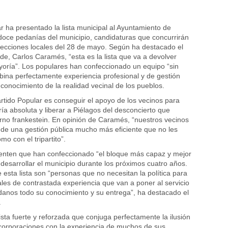
ar ha presentado la lista municipal al Ayuntamiento de
 doce pedanías del municipio, candidaturas que concurrirán
lecciones locales del 28 de mayo. Según ha destacado el
de, Carlos Caramés, “esta es la lista que va a devolver
yoría”. Los populares han confeccionado un equipo “sin
bina perfectamente experiencia profesional y de gestión
conocimiento de la realidad vecinal de los pueblos.
artido Popular es conseguir el apoyo de los vecinos para
ía absoluta y liberar a Piélagos del desconcierto que
no frankestein. En opinión de Caramés, “nuestros vecinos
 de una gestión pública mucho más eficiente que no les
mo con el tripartito”.
enten que han confeccionado “el bloque más capaz y mejor
desarrollar el municipio durante los próximos cuatro años.
esta lista son “personas que no necesitan la política para
nales de contrastada experiencia que van a poner al servicio
anos todo su conocimiento y su entrega”, ha destacado el
.
ista fuerte y reforzada que conjuga perfectamente la ilusión
corporaciones con la experiencia de muchos de sus