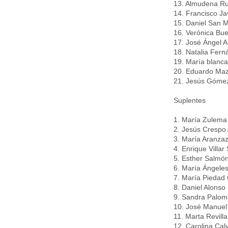
13. Almudena Ru
14. Francisco J
15. Daniel San M
16. Verónica Bu
17. José Ángel 
18. Natalia Fer
19. María blanca
20. Eduardo Ma
21. Jesús Góme
Suplentes
1. María Zulema 
2. Jesús Crespo
3. María Aranzaz
4. Enrique Villar
5. Esther Salmó
6. María Ángele
7. María Piedad
8. Daniel Alonso
9. Sandra Palom
10. José Manuel 
11. Marta Revill
12. Carolina Cal