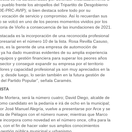
 pueblo frente los atropellos del Tripartito de Desgobierno
E-PRC-AVIP); si bien destaca sobre todo por su
 vocación de servicio y compromiso. Así lo recuerdan sus
 se volcó en uno de los peores momentos vividos por los
storia de Vioño a consecuencia de las inundaciones de 2021.
tacada es la incorporación de una reconocida profesional
presarial en el número 10 de la lista. Rosa Revilla Casuso,
es, es la gerente de una empresa de automoción de
 ya ha dado muestras evidentes de su amplia experiencia
equipos y gestión financiera para superar los peores años
 sector y conseguir expandir su empresa por el territorio
alores y capacidad profesional ya son muy apreciados en la
y, desde luego, lo serán también en la futura gestión de
 del Partido Popular”, señala Caramés.
ISTA
de Mortera, será la número cuatro; David Diego, alcalde de
 como candidato en la pedanía e irá de ocho en la municipal;
dor José Manuel Alegría, vuelve a presentarse por Arce y se
lista de Piélagos con el número nueve; mientras que Marco
e incorpora como novedad en el número once, cifra para la
, con el fin de hacer valer sus amplios conocimientos
 gestión pública municipal y urbanismo.