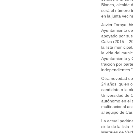
Blanco, alcalde d
será el número t
en la junta vecina
Javier Toraya, hi
Ayuntamiento de
apoyado por sus 
Calva (2015 – 20
la lista municipa
la vida del munic
Ayuntamiento y 
traición por part
independientes ”
Otra novedad de l
24 años, quien c
candidato a la a
Universidad de 
autónomo en el 
multinacional as
al equipo de Car
La actual pedán
siete de la lista
Marqués de Valde