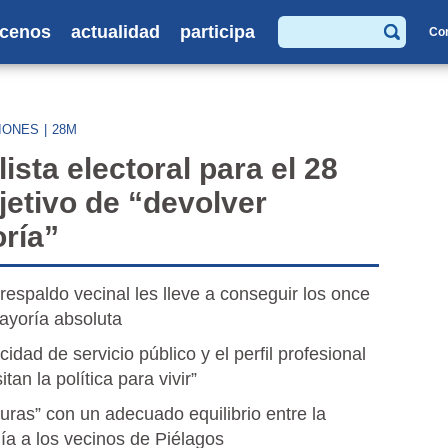
cenos
actualidad
participa
Co
Buscar
IONES
|
28M
ista electoral para el 28
jetivo de “devolver
oría”
respaldo vecinal les lleve a conseguir los once
ayoría absoluta
dad de servicio público y el perfil profesional
an la política para vivir”
suras” con un adecuado equilibrio entre la
ía a los vecinos de Piélagos