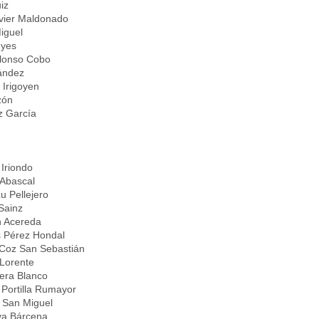
iz
avier Maldonado
iguel
eyes
Alonso Cobo
nández
 Irigoyen
zón
z García
Iriondo
 Abascal
u Pellejero
 Sainz
n Acereda
s Pérez Hondal
 Coz San Sebastián
 Lorente
era Blanco
Portilla Rumayor
a San Miguel
va Bárcena