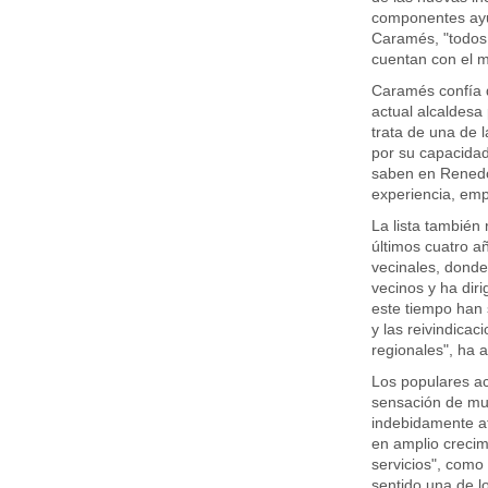
componentes ayu
Caramés, "todos
cuentan con el m
Caramés confía d
actual alcaldesa
trata de una de 
por su capacidad
saben en Renedo
experiencia, emp
La lista también 
últimos cuatro a
vecinales, donde
vecinos y ha dir
este tiempo han
y las reivindicac
regionales", ha 
Los populares ac
sensación de muc
indebidamente at
en amplio crecim
servicios", como 
sentido una de l