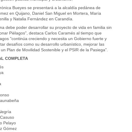
erónica Bueyes se presentará a la alcaldía pedánea de
mez en Quijano, Daniel San Miguel en Mortera, María
enilla y Natalia Fernández en Carandía.
na debe poder desarrollar su proyecto de vida en familia sin
onar Piélagos", destaca Carlos Caramés al tiempo que
agos "continúa creciendo y necesita un Gobierno fuerte y
tar desafíos como su desarrollo urbanístico, mejorar las
un Plan de Movilidad Sostenible y el PSIR de la Pasiega".
PAL COMPLETA
és
ya
a
lonso
raunabeña
legría
a Casuso
o Pelayo
ez Gómez