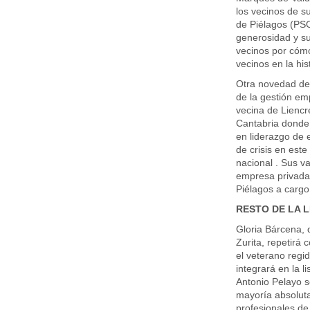
los vecinos de su
de Piélagos (PSO
generosidad y su
vecinos por cómo
vecinos en la hi
Otra novedad des
de la gestión em
vecina de Liencr
Cantabria donde
en liderazgo de 
de crisis en este
nacional . Sus v
empresa privada 
Piélagos a cargo
RESTO DE LA L
Gloria Bárcena, 
Zurita, repetirá
el veterano regi
integrará en la 
Antonio Pelayo s
mayoría absoluta
profesionales de