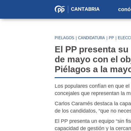
conó
Partido
Popular
en
PIELAGOS
|
CANDIDATURA
|
PP
|
ELECC
Cantabria
El PP presenta su l
de mayo con el ob
Piélagos a la may
Los populares confían en que el 
concejales que representan la m
Carlos Caramés destaca la capaci
de los candidatos, “que no necesit
El PP presenta un equipo “sin fi
capacidad de gestión y la cercan