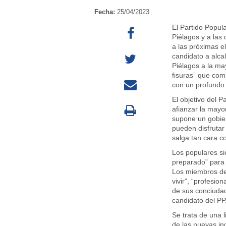
Fecha:
25/04/2023
El Partido Popul
Piélagos y a las
a las próximas e
candidato a alcal
Piélagos a la ma
fisuras” que com
con un profundo 
El objetivo del P
afianzar la mayor
supone un gobier
pueden disfrutar
salga tan cara co
Los populares si
preparado” para 
Los miembros de 
vivir”, “profesio
de sus conciudad
candidato del PP
Se trata de una l
de las nuevas in