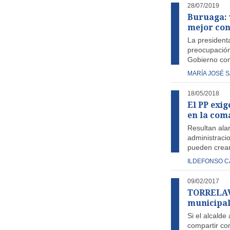
28/07/2019
Buruaga: 
mejor con
La presidenta
preocupación
Gobierno con
MARÍA JOSÉ 
18/05/2018
El PP exi
en la com
Resultan alar
administracio
pueden crear
ILDEFONSO 
09/02/2017
TORRELAVE
municipal
Si el alcalde
compartir co