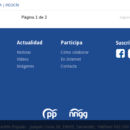
A
|
REOCÍN
Página 1 de 2
sigui
Actualidad
Participa
Suscr
Noticias
Cómo colaborar
Vídeos
En Internet
Imágenes
Contacta
artido Popular - Joaquín Costa 28, 39005, Santander, Teléfono 942 290