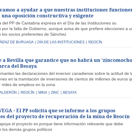
vamos a ayudar a que nuestras instituciones funcione
 una oposición constructiva y exigente
 del PP de Cantabria expresa en el Día de las Instituciones su
 por la falta de Gobierno, aunque avisa de que prefiere elecciones a u
 los socios preferentes de Sánchez
SÁENZ DE BURUAGA
|
DÍA DE LAS INSTITUCIONES
|
REOCÍN
ge a Revilla que garantice que no habrá un ‘zincomocho
arca del Besaya
mantes las declaraciones del inversor canadiense sobre la actitud de l
nes en la tramitación de inversiones de cientos de millones de euros 
 miles de empleos en la zona
CALDERÓN
|
REOCÍN
|
MINA
|
ZINC
|
BESAYA
GA - El PP solicita que se informe a los grupos
es del proyecto de recuperación de la mina de Reocín
 apoya el proyecto es porque tiene información relevante que debe
n los demás grupos políticos