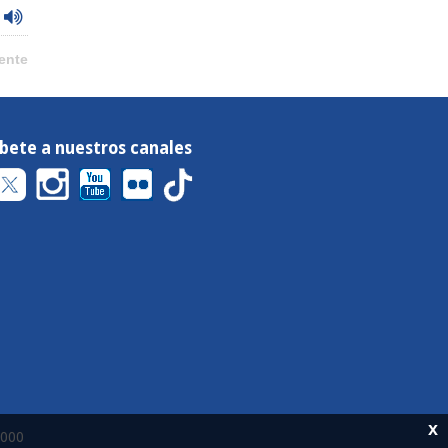
ente
íbete a nuestros canales
x
 000