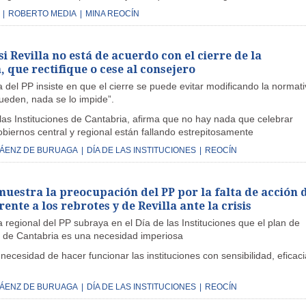
|
ROBERTO MEDIA
|
MINA REOCÍN
i Revilla no está de acuerdo con el cierre de la
, que rectifique o cese al consejero
 del PP insiste en que el cierre se puede evitar modificando la normati
ueden, nada se lo impide”.
las Instituciones de Cantabria, afirma que no hay nada que celebrar
biernos central y regional están fallando estrepitosamente
SÁENZ DE BURUAGA
|
DÍA DE LAS INSTITUCIONES
|
REOCÍN
uestra la preocupación del PP por la falta de acción 
ente a los rebrotes y de Revilla ante la crisis
 regional del PP subraya en el Día de las Instituciones que el plan de
 de Cantabria es una necesidad imperiosa
 necesidad de hacer funcionar las instituciones con sensibilidad, eficaci
SÁENZ DE BURUAGA
|
DÍA DE LAS INSTITUCIONES
|
REOCÍN