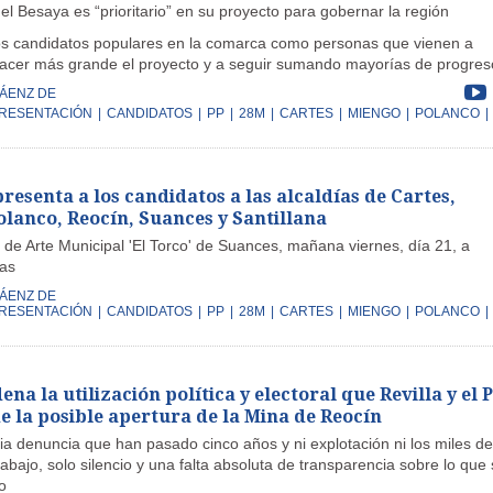
l Besaya es “prioritario” en su proyecto para gobernar la región
os candidatos populares en la comarca como personas que vienen a
 hacer más grande el proyecto y a seguir sumando mayorías de progres
SÁENZ DE
RESENTACIÓN
|
CANDIDATOS
|
PP
|
28M
|
CARTES
|
MIENGO
|
POLANCO
|
esenta a los candidatos a las alcaldías de Cartes,
olanco, Reocín, Suances y Santillana
 de Arte Municipal 'El Torco' de Suances, mañana viernes, día 21, a
ras
SÁENZ DE
RESENTACIÓN
|
CANDIDATOS
|
PP
|
28M
|
CARTES
|
MIENGO
|
POLANCO
|
ena la utilización política y electoral que Revilla y el 
e la posible apertura de la Mina de Reocín
a denuncia que han pasado cinco años y ni explotación ni los miles de
abajo, solo silencio y una falta absoluta de transparencia sobre lo que 
o