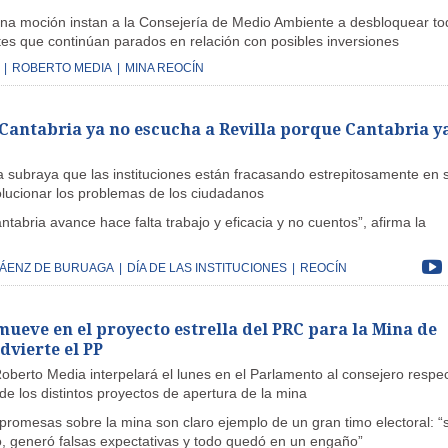
una moción instan a la Consejería de Medio Ambiente a desbloquear to
tes que continúan parados en relación con posibles inversiones
|
ROBERTO MEDIA
|
MINA REOCÍN
Cantabria ya no escucha a Revilla porque Cantabria y
a subraya que las instituciones están fracasando estrepitosamente en 
olucionar los problemas de los ciudadanos
tabria avance hace falta trabajo y eficacia y no cuentos”, afirma la
SÁENZ DE BURUAGA
|
DÍA DE LAS INSTITUCIONES
|
REOCÍN
mueve en el proyecto estrella del PRC para la Mina de
dvierte el PP
Roberto Media interpelará el lunes en el Parlamento al consejero respe
 de los distintos proyectos de apertura de la mina
 promesas sobre la mina son claro ejemplo de un gran timo electoral: “
to, generó falsas expectativas y todo quedó en un engaño”