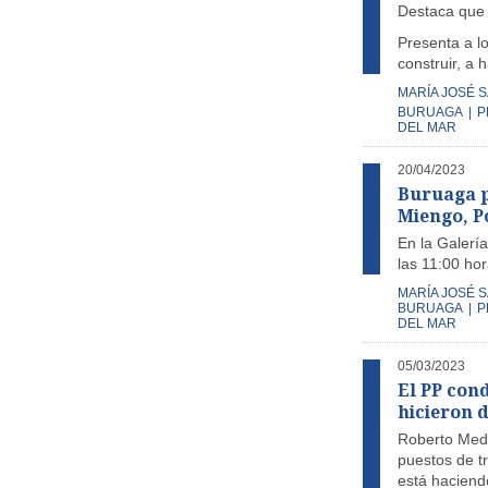
Destaca que e
Presenta a l
construir, a
MARÍA JOSÉ 
BURUAGA
|
P
DEL MAR
20/04/2023
Buruaga pr
Miengo, P
En la Galería
las 11:00 ho
MARÍA JOSÉ 
BURUAGA
|
P
DEL MAR
05/03/2023
El PP cond
hicieron d
Roberto Medi
puestos de tr
está haciend