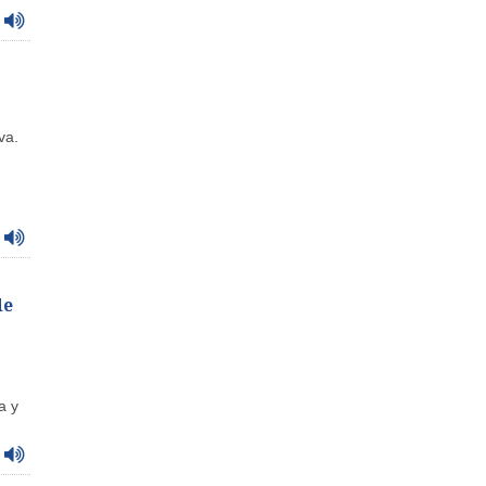
va.
de
a y