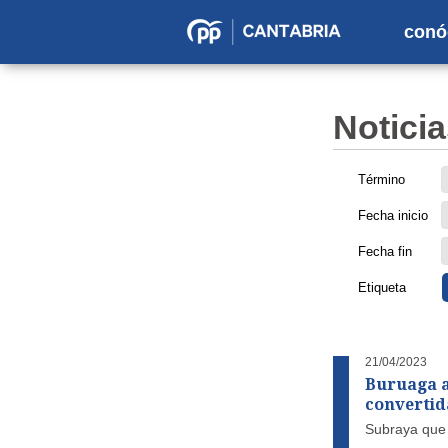
conó
Partido
Popular
en
Noticia
Cantabria
Término
Fecha inicio
Fecha fin
Etiqueta
21/04/2023
Buruaga a
convertida
Subraya que 