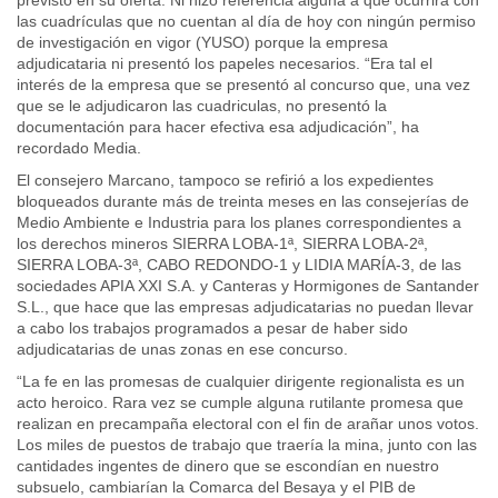
las cuadrículas que no cuentan al día de hoy con ningún permiso
de investigación en vigor (YUSO) porque la empresa
adjudicataria ni presentó los papeles necesarios. “Era tal el
interés de la empresa que se presentó al concurso que, una vez
que se le adjudicaron las cuadriculas, no presentó la
documentación para hacer efectiva esa adjudicación”, ha
recordado Media.
El consejero Marcano, tampoco se refirió a los expedientes
bloqueados durante más de treinta meses en las consejerías de
Medio Ambiente e Industria para los planes correspondientes a
los derechos mineros SIERRA LOBA-1ª, SIERRA LOBA-2ª,
SIERRA LOBA-3ª, CABO REDONDO-1 y LIDIA MARÍA-3, de las
sociedades APIA XXI S.A. y Canteras y Hormigones de Santander
S.L., que hace que las empresas adjudicatarias no puedan llevar
a cabo los trabajos programados a pesar de haber sido
adjudicatarias de unas zonas en ese concurso.
“La fe en las promesas de cualquier dirigente regionalista es un
acto heroico. Rara vez se cumple alguna rutilante promesa que
realizan en precampaña electoral con el fin de arañar unos votos.
Los miles de puestos de trabajo que traería la mina, junto con las
cantidades ingentes de dinero que se escondían en nuestro
subsuelo, cambiarían la Comarca del Besaya y el PIB de