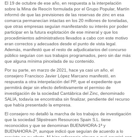
El 19 de octubre de ese año, en respuesta a la interpelación
sobre la Mina de Reocín formulada por el Grupo Popular, Martín
informó de que las previsiones de las reservas de zinc en esa
comarca permanecían intactas en los 20 millones de toneladas,
que otras empresas seguían manifestando su interés por poder
participar en la futura explotación de ese mineral y que los
procedimientos administrativos llevados a cabo con este motivo
eran correctos y adecuados desde el punto de vista legal.
Además, manifestó que el resto de adjudicatarios del concurso
público seguían con sus trabajos programados, pero sin dar más
que alguna mínima pincelada de su contenido.
Por su parte, en marzo de 2021, hace ya casi un año, el
consejero Francisco Javier López Marcano manifestó, en
respuesta a otra interpelación del PP, que el expediente que
permitirá dejar sin efecto definitivamente el permiso de
investigación de la sociedad Cantábrica del Zinc, denominado
SALIA, todavía se encontraba sin finalizar, pendiente del recurso
que había presentado la empresa.
El consejero no detalló la marcha de los trabajos de investigación
que la sociedad Slipstream Resources Spain S.L. tiene
reconocidos y que se denominan BUENAHORA-1ª y
BUENAHORA-2ª, aunque indicó que seguían de acuerdo a lo
previsto en su oferta. Ni hizo referencia alguna a qué ocurrirá con