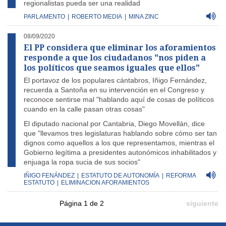
regionalistas
pueda ser una realidad
PARLAMENTO
|
ROBERTO MEDIA
|
MINA ZINC
08/09/2020
El PP considera que eliminar los aforamientos
responde a que los ciudadanos "nos piden a
los políticos que seamos iguales que ellos"
El portavoz de los populares cántabros, Iñigo Fernández,
recuerda a Santoña en su intervención en el Congreso y
reconoce sentirse mal "hablando aquí de cosas de políticos
cuando en la calle pasan otras cosas"
El diputado nacional por Cantabria, Diego Movellán, dice
que "llevamos tres legislaturas hablando sobre cómo ser tan
dignos como aquellos a los que representamos, mientras el
Gobierno legítima a presidentes autonómicos inhabilitados y
enjuaga la ropa sucia de sus socios"
IÑIGO FENÁNDEZ
|
ESTATUTO DE AUTONOMÍA
|
REFORMA
ESTATUTO
|
ELIMINACION AFORAMIENTOS
Página 1 de 2
siguiente