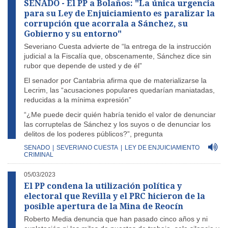
SENADO - El PP a Bolaños: "La única urgencia
para su Ley de Enjuiciamiento es paralizar la
corrupción que acorrala a Sánchez, su
Gobierno y su entorno"
Severiano Cuesta advierte de “la entrega de la instrucción
judicial a la Fiscalía que, obscenamente, Sánchez dice sin
rubor que depende de usted y de él”
El senador por Cantabria afirma que de materializarse la
Lecrim, las “acusaciones populares quedarían maniatadas,
reducidas a la mínima expresión”
“¿Me puede decir quién habría tenido el valor de denunciar
las corruptelas de Sánchez y los suyos o de denunciar los
delitos de los poderes públicos?”, pregunta
SENADO
|
SEVERIANO CUESTA
|
LEY DE ENJUICIAMIENTO
CRIMINAL
05/03/2023
El PP condena la utilización política y
electoral que Revilla y el PRC hicieron de la
posible apertura de la Mina de Reocín
Roberto Media denuncia que han pasado cinco años y ni