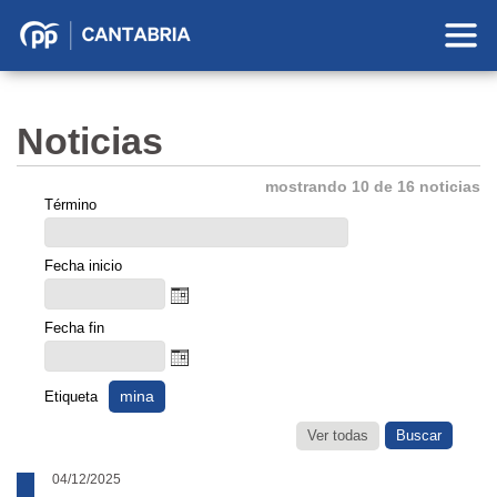
Partido
Popular
en
Noticias
Cantabria
mostrando 10 de 16 noticias
Término
Fecha inicio
Fecha fin
mina
Etiqueta
Ver todas
04/12/2025