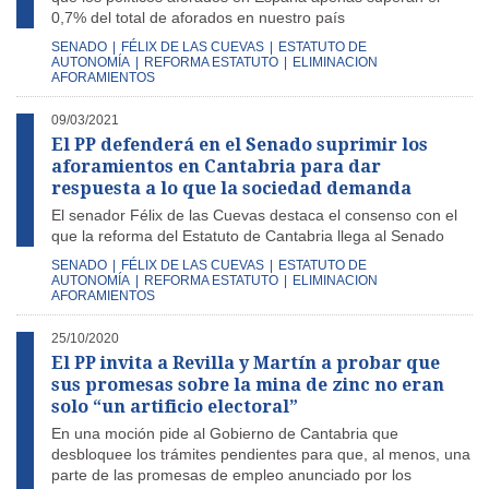
0,7% del total de aforados en nuestro país
SENADO
|
FÉLIX DE LAS CUEVAS
|
ESTATUTO DE
AUTONOMÍA
|
REFORMA ESTATUTO
|
ELIMINACION
AFORAMIENTOS
09/03/2021
El PP defenderá en el Senado suprimir los
aforamientos en Cantabria para dar
respuesta a lo que la sociedad demanda
El senador Félix de las Cuevas destaca el consenso con el
que la reforma del Estatuto de Cantabria llega al Senado
SENADO
|
FÉLIX DE LAS CUEVAS
|
ESTATUTO DE
AUTONOMÍA
|
REFORMA ESTATUTO
|
ELIMINACION
AFORAMIENTOS
25/10/2020
El PP invita a Revilla y Martín a probar que
sus promesas sobre la mina de zinc no eran
solo “un artificio electoral”
En una moción pide
al Gobierno de Cantabria que
desbloquee los trámites pendientes para que, al menos, una
parte de las promesas de empleo anunciado por los