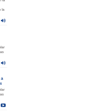
 la
 la
lar
has
 a
s
lar
has