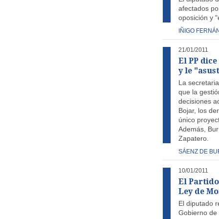
afectados po
oposición y "
IÑIGO FERNÁ
21/01/2011
El PP dice
y le "asus
La secretari
que la gesti
decisiones a
Bojar, los de
único proyect
Además, Burua
Zapatero.
SÁENZ DE B
10/01/2011
El Partido
Ley de Mo
El diputado r
Gobierno de C