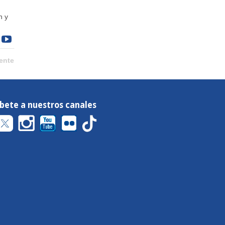
n y
ente
íbete a nuestros canales