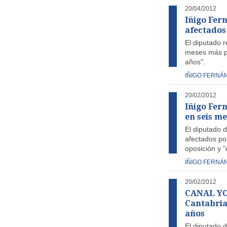
20/04/2012
Iñigo Fer
afectados
El diputado 
meses más po
años".
IÑIGO FERNÁ
20/02/2012
Iñigo Fer
en seis me
El diputado 
afectados po
oposición y "
IÑIGO FERNÁ
20/02/2012
CANAL YOU
Cantabria
años
El diputado 