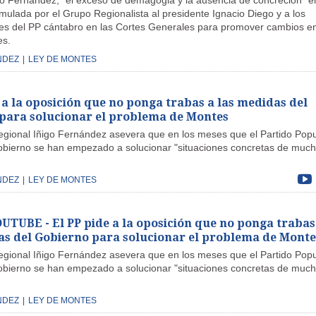
go Fernández, "el exceso de demagogia y la ausencia de concreción" en
mulada por el Grupo Regionalista al presidente Ignacio Diego y a los
es del PP cántabro en las Cortes Generales para promover cambios en
es.
NDEZ
|
LEY DE MONTES
 a la oposición que no ponga trabas a las medidas del
para solucionar el problema de Montes
regional Iñigo Fernández asevera que en los meses que el Partido Popu
Gobierno se han empezado a solucionar "situaciones concretas de muc
NDEZ
|
LEY DE MONTES
TUBE - El PP pide a la oposición que no ponga trabas
as del Gobierno para solucionar el problema de Monte
regional Iñigo Fernández asevera que en los meses que el Partido Popu
Gobierno se han empezado a solucionar "situaciones concretas de muc
NDEZ
|
LEY DE MONTES