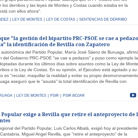
r los derribos y las leyes de Montes y Costas cuando estaba en la
está con ellos ahora".
NDEZ
|
LEY DE MONTES
|
LEY DE COSTAS
|
SENTENCIAS DE DERRIBO
 que "la gestión del bipartito PRC-PSOE se cae a pedaz
ta" la identificación de Revilla con Zapatero
a autonómica del Partido Popular, María José Sáenz de Buruaga, afirm
ón del Gobierno PRC-PSOE "se cae a pedazos" y puso como ejemplo la
doptadas durante los últimos días sobre asuntos como la Ley de Monte
rribos o la Ley de Costas. En su opinión, el Ejecutivo está agotado y su
o es "recular, maquillar la realidad y evitar su propio desmoronamiento
ga aseguró que le "asusta" la total identificación de Revilla con
URUAGA
|
LEY DE MONTES
|
PSIR
|
PSIR BOJAR
 Popular exige a Revilla que retire el anteproyecto de 
ntes
egional del Partido Popular, Luis Carlos Albalá, exigió hoy al presidente
antabria, Miguel Angel Revilla, que "retire el anteproyecto" de la