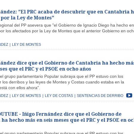
nández: "El PRC acaba de descubrir que en Cantabria 
 por la Ley de Montes"
regional del PP asevera que "el Gobierno de Ignacio Diego ha hecho en
r los afectados por la Ley de Montes que el anterior Gobierno en och
NDEZ
|
LEY DE MONTES
nández dice que el Gobierno de Cantabria ha hecho má
ses que el PRC y el PSOE en ocho años
del grupo parlamentario Popular subraya que el PP estuvo con los
r los derribos y las leyes de Montes y Costas cuando estaba en la
está con ellos ahora".
NDEZ
|
LEY DE MONTES
|
LEY DE COSTAS
|
SENTENCIAS DE DERRIBO
TUBE - Iñigo Fernández dice que el Gobierno de
 ha hecho más en seis meses que el PRC y el PSOE en o
del grupo parlamentario Popular subraya que el PP estuvo con los