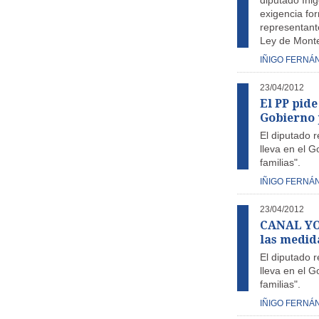
diputado Iñi
exigencia for
representant
Ley de Mont
IÑIGO FERNÁ
23/04/2012
El PP pide
Gobierno 
El diputado 
lleva en el 
familias".
IÑIGO FERNÁ
23/04/2012
CANAL YOU
las medid
El diputado 
lleva en el 
familias".
IÑIGO FERNÁ