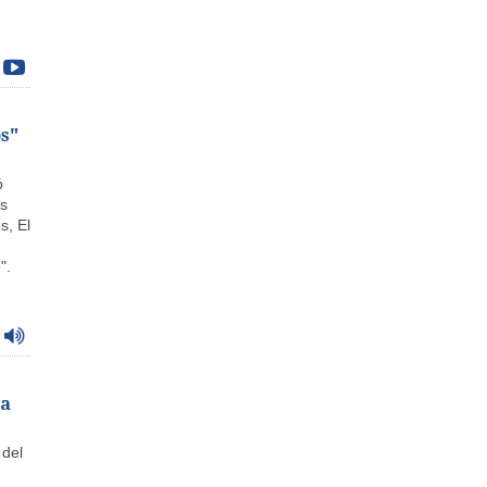
os"
ó
s
s, El
".
la
 del