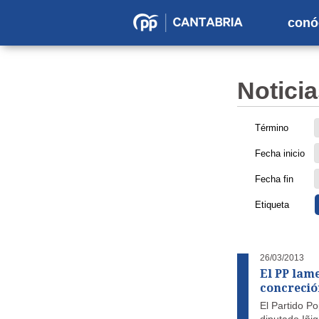
conó
Partido
Popular
en
Noticia
Cantabria
Término
Fecha inicio
Fecha fin
Etiqueta
26/03/2013
El PP lam
concreció
El Partido P