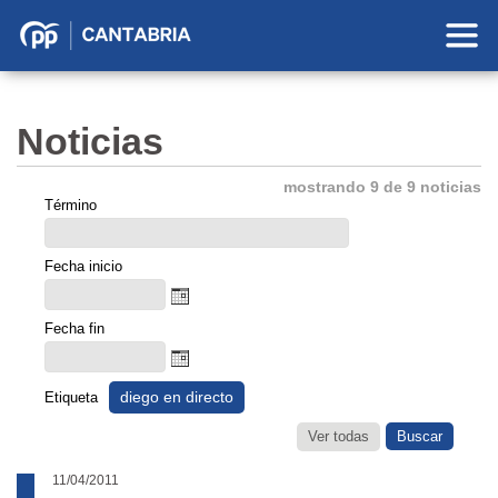
Partido
Popular
en
Noticias
Cantabria
mostrando 9 de 9 noticias
Término
Fecha inicio
Fecha fin
diego en directo
Etiqueta
Ver todas
11/04/2011