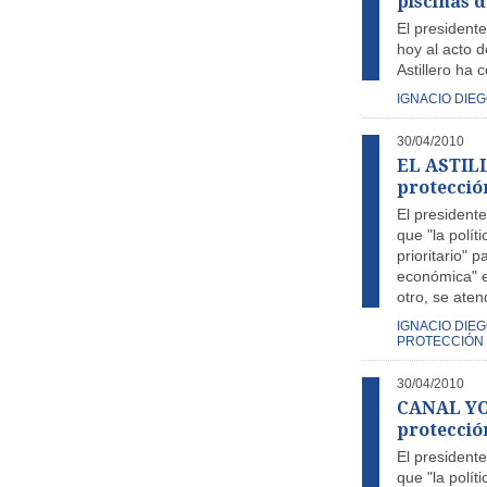
piscinas 
El presidente
hoy al acto d
Astillero ha 
IGNACIO DIE
30/04/2010
EL ASTILL
protección
El presidente
que "la polít
prioritario" 
económica" e
otro, se aten
IGNACIO DIE
PROTECCIÓN 
30/04/2010
CANAL YOU
protección
El presidente
que "la polít