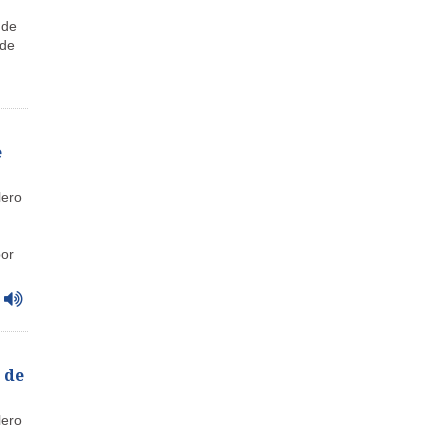
 de
 de
e
lero
por
 de
lero