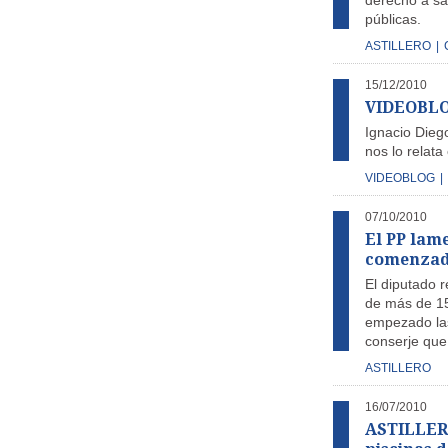
derecho a sa
públicas.
ASTILLERO
|
15/12/2010
VIDEOBLOG 
Ignacio Diego
nos lo relata
VIDEOBLOG
|
07/10/2010
El PP lame
comenzado
El diputado 
de más de 15 
empezado las
conserje que 
ASTILLERO
16/07/2010
ASTILLERO 