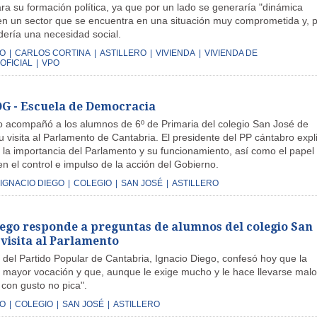
para su formación política, ya que por un lado se generaría "dinámica
n un sector que se encuentra en una situación muy comprometida y, 
dería una necesidad social.
GO
|
CARLOS CORTINA
|
ASTILLERO
|
VIVIENDA
|
VIVIENDA DE
OFICIAL
|
VPO
 - Escuela de Democracia
o acompañó a los alumnos de 6º de Primaria del colegio San José de
su visita al Parlamento de Cantabria. El presidente del PP cántabro expl
s la importancia del Parlamento y su funcionamiento, así como el papel
en el control e impulso de la acción del Gobierno.
IGNACIO DIEGO
|
COLEGIO
|
SAN JOSÉ
|
ASTILLERO
iego responde a preguntas de alumnos del colegio San
 visita al Parlamento
 del Partido Popular de Cantabria, Ignacio Diego, confesó hoy que la
su mayor vocación y que, aunque le exige mucho y le hace llevarse mal
 con gusto no pica".
GO
|
COLEGIO
|
SAN JOSÉ
|
ASTILLERO