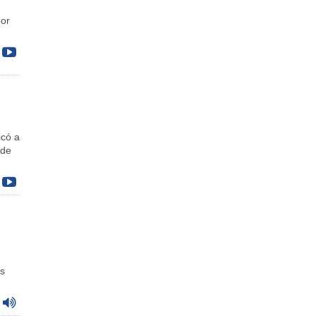
por
icó a
 de
os