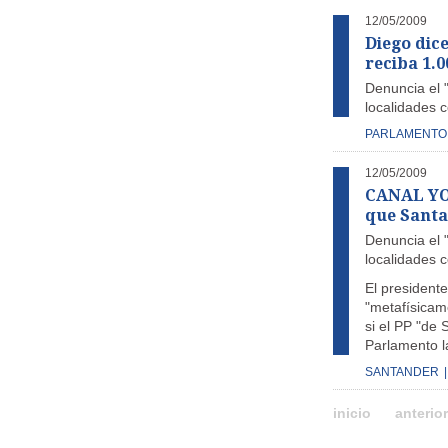
12/05/2009
Diego dic
reciba 1.0
Denuncia el "
localidades 
PARLAMENTO
12/05/2009
CANAL YOU
que Santa
Denuncia el "
localidades 
El presidente
"metafísicame
si el PP "de
Parlamento l
SANTANDER
|
inicio
anterior