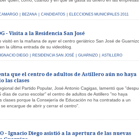
ber quién, cómo, cuándo y en qué se gasta su dinero en las empresas
CAMARGO
|
BEZANA
|
CANDIDATOS
|
ELECCIONES MUNICIPALES 2011
- Visita a la Residencia San José
 visitó en la mañana de ayer el centro geriátrico San José de Guarnizo
 en la última entrada de su videoblog.
IGNACIO DIEGO
|
RESIDENCIA SAN JOSÉ
|
GUARNIZO
|
ASTILLERO
nta que el centro de adultos de Astillero aún no haya
 las clases
regional del Partido Popular, José Antonio Cagigas, lamentó que "desp
días de curso escolar" el centro de adultos de Astillero "no haya
 clases porque la Consejería de Educación no ha contratado a un
se encargue de abrir y cerrar el centro".
- Ignacio Diego asistió a la apertura de las nuevas