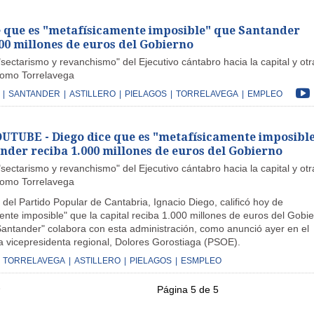
e que es "metafísicamente imposible" que Santander
00 millones de euros del Gobierno
sectarismo y revanchismo" del Ejecutivo cántabro hacia la capital y otr
como Torrelavega
|
SANTANDER
|
ASTILLERO
|
PIELAGOS
|
TORRELAVEGA
|
EMPLEO
TUBE - Diego dice que es "metafísicamente imposibl
nder reciba 1.000 millones de euros del Gobierno
sectarismo y revanchismo" del Ejecutivo cántabro hacia la capital y otr
como Torrelavega
 del Partido Popular de Cantabria, Ignacio Diego, calificó hoy de
nte imposible" que la capital reciba 1.000 millones de euros del Gobi
 Santander" colabora con esta administración, como anunció ayer en el
a vicepresidenta regional, Dolores Gorostiaga (PSOE).
TORRELAVEGA
|
ASTILLERO
|
PIELAGOS
|
ESMPLEO
Página 5 de 5