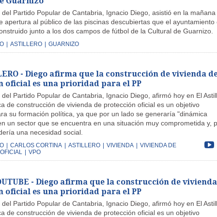
de Guarnizo
 del Partido Popular de Cantabria, Ignacio Diego, asistió en la mañana
e apertura al público de las piscinas descubiertas que el ayuntamiento
construido junto a los dos campos de fútbol de la Cultural de Guarnizo.
GO
|
ASTILLERO
|
GUARNIZO
ERO - Diego afirma que la construcción de vivienda d
 oficial es una prioridad para el PP
 del Partido Popular de Cantabria, Ignacio Diego, afirmó hoy en El Astil
ica de construcción de vivienda de protección oficial es un objetivo
para su formación política, ya que por un lado se generaría "dinámica
n un sector que se encuentra en una situación muy comprometida y, 
dería una necesidad social.
GO
|
CARLOS CORTINA
|
ASTILLERO
|
VIVIENDA
|
VIVIENDA DE
OFICIAL
|
VPO
TUBE - Diego afirma que la construcción de vivienda
 oficial es una prioridad para el PP
 del Partido Popular de Cantabria, Ignacio Diego, afirmó hoy en El Astil
ica de construcción de vivienda de protección oficial es un objetivo