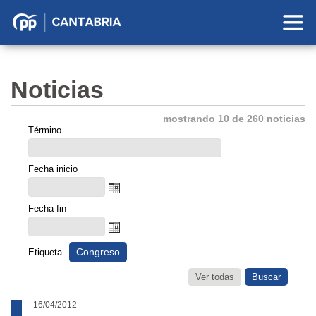
Partido
Popular
en
Noticias
Cantabria
mostrando 10 de 260 noticias
Término
Fecha inicio
Fecha fin
Congreso
Etiqueta
Ver todas
16/04/2012