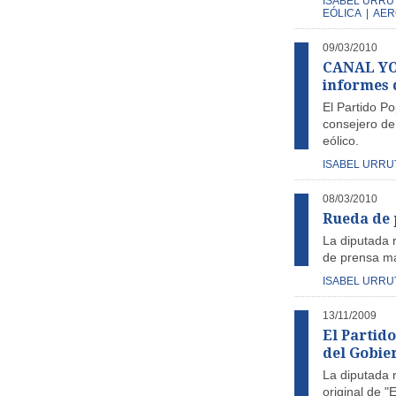
ISABEL URRU
EÓLICA
|
AER
09/03/2010
CANAL YOU
informes 
El Partido Po
consejero de
eólico.
ISABEL URRU
08/03/2010
Rueda de 
La diputada 
de prensa m
ISABEL URRU
13/11/2009
El Partid
del Gobier
La diputada r
original de "