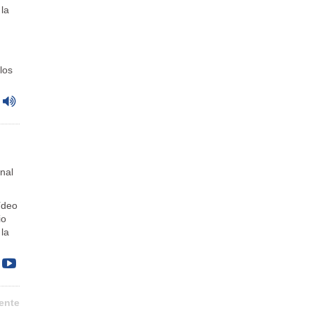
la
los
nal
ídeo
io
la
ente