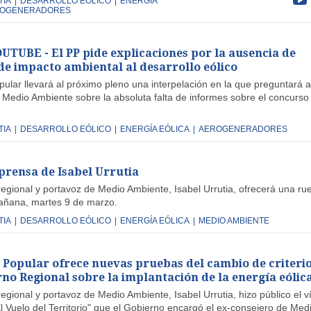
TIA
|
DESARROLLO EÓLICO
|
ENERGÍA
OGENERADORES
TUBE - El PP pide explicaciones por la ausencia de
de impacto ambiental al desarrollo eólico
pular llevará al próximo pleno una interpelación en la que preguntará a
 Medio Ambiente sobre la absoluta falta de informes sobre el concurso
TIA
|
DESARROLLO EÓLICO
|
ENERGÍA EÓLICA
|
AEROGENERADORES
prensa de Isabel Urrutia
regional y portavoz de Medio Ambiente, Isabel Urrutia, ofrecerá una ru
añana, martes 9 de marzo.
TIA
|
DESARROLLO EÓLICO
|
ENERGÍA EÓLICA
|
MEDIO AMBIENTE
o Popular ofrece nuevas pruebas del cambio de criteri
no Regional sobre la implantación de la energía eólic
egional y portavoz de Medio Ambiente, Isabel Urrutia, hizo público el v
El Vuelo del Territorio" que el Gobierno encargó el ex-consejero de Med