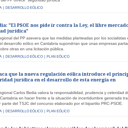
del PP ofrece "seguridad jurídica".
A
|
DESARROLLO EÓLICO
ia: "El PSOE nos pide ir contra la Ley, el libre mercado
ad jurídica"
egional del PP asevera que las medidas planteadas por los socialistas 
 el desarrollo eólico en Cantabria supondrían que unas empresas parta
obre otras en una licitación pública.
A
|
DESARROLLO EÓLICO
|
PLAN EÓLICO
aca que la nueva regulación eólica introduce el princi
ridad jurídica en el desarrollo de esta energía en
a
egional Carlos Bedia valora la responsabilidad, prudencia y celeridad d
antabria en hacer frente a la situación de incertidumbre generada tra
r parte del TSJC del concurso elaborado por el bipartito PRC-PSOE.
A
|
DESARROLLO EÓLICO
|
PLAN EÓLICO