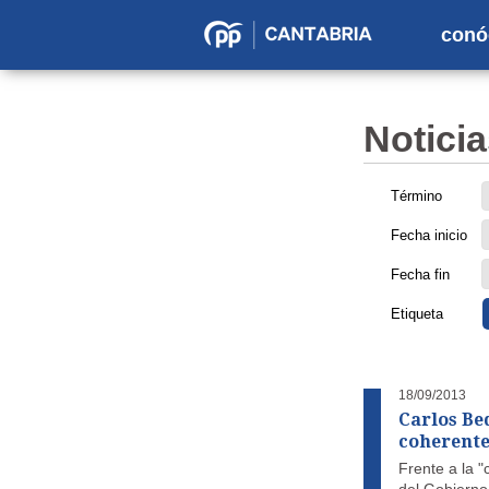
conó
Partido
Popular
en
Noticia
Cantabria
Término
Fecha inicio
Fecha fin
Etiqueta
18/09/2013
Carlos Bed
coherente 
Frente a la "