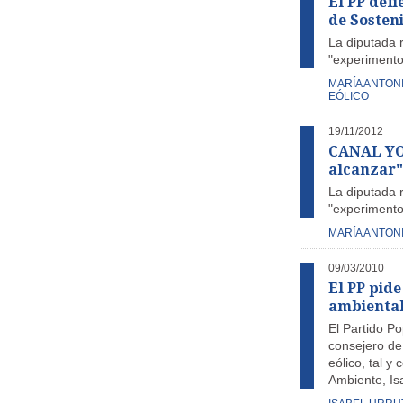
El PP defi
de Sosten
La diputada r
"experimentos
MARÍA ANTON
EÓLICO
19/11/2012
CANAL YOU
alcanzar"
La diputada r
"experimentos
MARÍA ANTON
09/03/2010
El PP pid
ambiental 
El Partido Po
consejero de
eólico, tal y
Ambiente, Isa