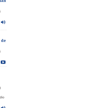
Plan
i
 de
i
l
dio