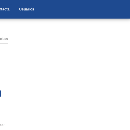
ntacta
Usuarios
cias
ico