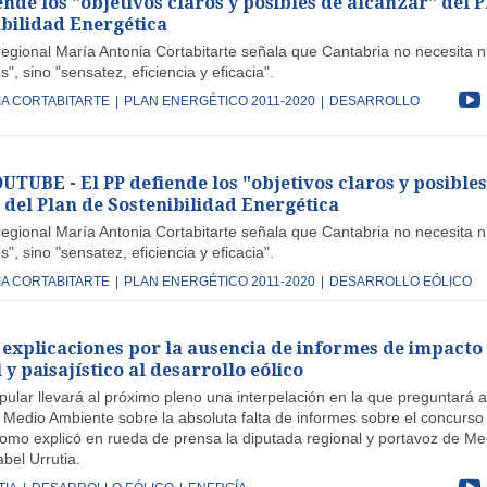
ende los "objetivos claros y posibles de alcanzar" del 
ibilidad Energética
egional María Antonia Cortabitarte señala que Cantabria no necesita n
", sino "sensatez, eficiencia y eficacia".
IA CORTABITARTE
|
PLAN ENERGÉTICO 2011-2020
|
DESARROLLO
TUBE - El PP defiende los "objetivos claros y posibles
 del Plan de Sostenibilidad Energética
egional María Antonia Cortabitarte señala que Cantabria no necesita n
", sino "sensatez, eficiencia y eficacia".
IA CORTABITARTE
|
PLAN ENERGÉTICO 2011-2020
|
DESARROLLO EÓLICO
e explicaciones por la ausencia de informes de impacto
y paisajístico al desarrollo eólico
pular llevará al próximo pleno una interpelación en la que preguntará a
 Medio Ambiente sobre la absoluta falta de informes sobre el concurso
 como explicó en rueda de prensa la diputada regional y portavoz de Me
bel Urrutia.