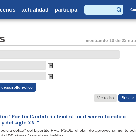
cenos
actualidad
participa
Co
Buscar
s
mostrando 10 de 23 noti
desarrollo eolico
Ver todas
ia: "Por fin Cantabria tendrá un desarrollo eólico
y del siglo XXI"
codicia eólica" del bipartito PRC-PSOE, el plan de aprovechamiento eól