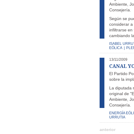
Ambiente, Jos
Consejería.
Según se pue
considerar a
infiltrarse e
cambiando la
ISABEL URRU
EÓLICA
|
PLE
13/11/2009
CANAL YOU
El Partido P
sobre la impl
La diputada r
original de "
Ambiente, Jos
Consejería.
ENERGÍA EÓL
URRUTIA
anterior