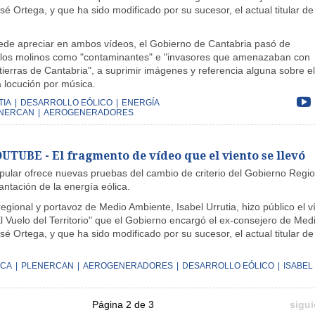
é Ortega, y que ha sido modificado por su sucesor, el actual titular de 
de apreciar en ambos vídeos, el Gobierno de Cantabria pasó de
 los molinos como "contaminantes" e "invasores que amenazaban con
n tierras de Cantabria", a suprimir imágenes y referencia alguna sobre el
 locución por música.
TIA
|
DESARROLLO EÓLICO
|
ENERGÍA
NERCAN
|
AEROGENERADORES
TUBE - El fragmento de vídeo que el viento se llevó
opular ofrece nuevas pruebas del cambio de criterio del Gobierno Regio
antación de la energía eólica.
egional y portavoz de Medio Ambiente, Isabel Urrutia, hizo público el v
El Vuelo del Territorio" que el Gobierno encargó el ex-consejero de Med
é Ortega, y que ha sido modificado por su sucesor, el actual titular de 
ICA
|
PLENERCAN
|
AEROGENERADORES
|
DESARROLLO EÓLICO
|
ISABEL
Página 2 de 3
sigui