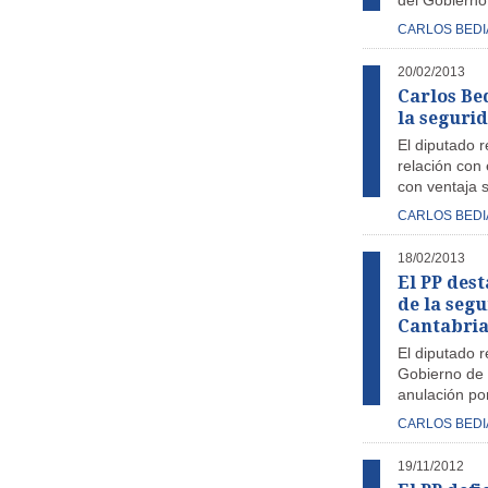
del Gobierno 
CARLOS BEDI
20/02/2013
Carlos Bed
la segurid
El diputado r
relación con
con ventaja s
CARLOS BEDI
18/02/2013
El PP dest
de la segu
Cantabri
El diputado r
Gobierno de C
anulación po
CARLOS BEDI
19/11/2012