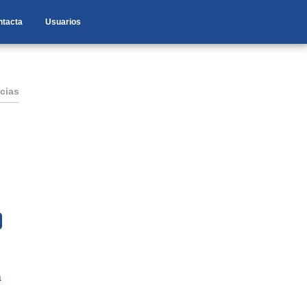
ntacta
Usuarios
cias
a