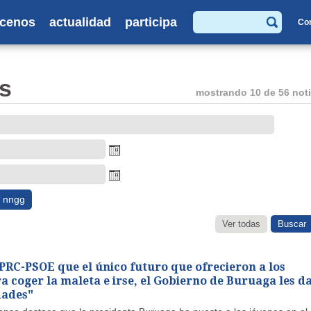
cenos
actualidad
participa
Co
Buscar
s
mostrando 10 de 56 noti
nngg
Ver todas
 PRC-PSOE que el único futuro que ofrecieron a los
a coger la maleta e irse, el Gobierno de Buruaga les d
dades"