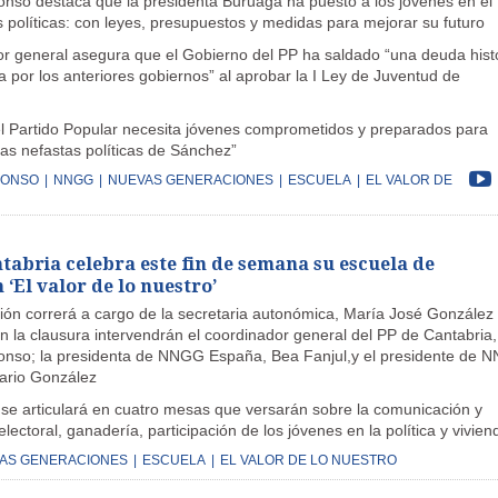
onso destaca que la presidenta Buruaga ha puesto a los jóvenes en el
 políticas: con leyes, presupuestos y medidas para mejorar su futuro
or general asegura que el Gobierno del PP ha saldado “una deuda hist
 por los anteriores gobiernos” al aprobar la I Ley de Juventud de
l Partido Popular necesita jóvenes comprometidos y preparados para
las nefastas políticas de Sánchez”
LONSO
|
NNGG
|
NUEVAS GENERACIONES
|
ESCUELA
|
EL VALOR DE
abria celebra este fin de semana su escuela de
‘El valor de lo nuestro’
ión correrá a cargo de la secretaria autonómica, María José González
n la clausura intervendrán el coordinador general del PP de Cantabria,
onso; la presidenta de NNGG España, Bea Fanjul,y el presidente de 
ario González
 se articulará en cuatro mesas que versarán sobre la comunicación y
electoral, ganadería, participación de los jóvenes en la política y vivien
AS GENERACIONES
|
ESCUELA
|
EL VALOR DE LO NUESTRO