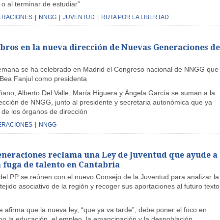
 o al terminar de estudiar”
ERACIONES
|
NNGG
|
JUVENTUD
|
RUTA POR LA LIBERTAD
abros en la nueva dirección de Nuevas Generaciones de
semana se ha celebrado en Madrid el Congreso nacional de NNGG que
Bea Fanjul como presidenta
uñano, Alberto Del Valle, María Higuera y Ángela García se suman a la
ección de NNGG, junto al presidente y secretaria autonómica que ya
 de los órganos de dirección
ERACIONES
|
NNGG
neraciones reclama una Ley de Juventud que ayude a
a fuga de talento en Cantabria
del PP se reúnen con el nuevo Consejo de la Juventud para analizar la
 tejido asociativo de la región y recoger sus aportaciones al futuro texto
e afirma que la nueva ley, “que ya va tarde”, debe poner el foco en
o la educación, el empleo, la emancipación y la despoblación