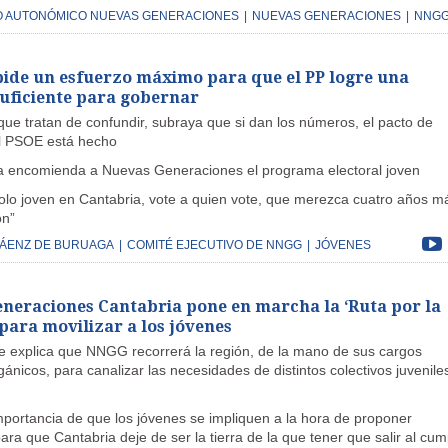
O AUTONÓMICO NUEVAS GENERACIONES
|
NUEVAS GENERACIONES
|
NNG
ide un esfuerzo máximo para que el PP logre una
uficiente para gobernar
que tratan de confundir, subraya que si dan los números, el pacto de
el PSOE está hecho
a encomienda a Nuevas Generaciones el programa electoral joven
olo joven en Cantabria, vote a quien vote, que merezca cuatro años m
ón”
SÁENZ DE BURUAGA
|
COMITÉ EJECUTIVO DE NNGG
|
JÓVENES
neraciones Cantabria pone en marcha la ‘Ruta por la
para movilizar a los jóvenes
re explica que NNGG recorrerá la región, de la mano de sus cargos
gánicos, para canalizar las necesidades de distintos colectivos juvenile
mportancia de que los jóvenes se impliquen a la hora de proponer
ara que Cantabria deje de ser la tierra de la que tener que salir al cump