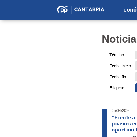
conó
Partido
Popular
en
Noticia
Cantabria
Término
Fecha inicio
Fecha fin
Etiqueta
25/04/2026
"Frente a
jóvenes er
oportuni