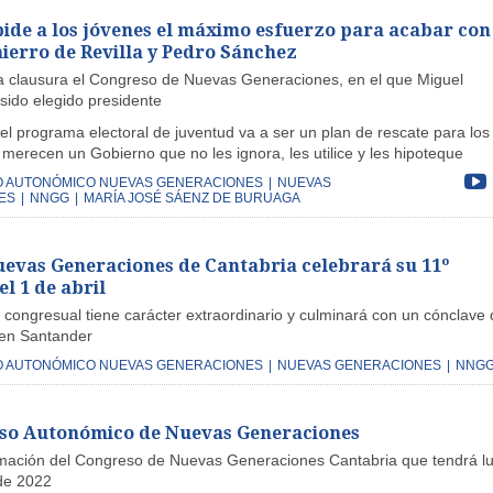
ide a los jóvenes el máximo esfuerzo para acabar con 
hierro de Revilla y Pedro Sánchez
a clausura el Congreso de Nuevas Generaciones, en el que Miguel
sido elegido presidente
el programa electoral de juventud va a ser un plan de rescate para los
merecen un Gobierno que no les ignora, les utilice y les hipoteque
O AUTONÓMICO NUEVAS GENERACIONES
|
NUEVAS
ES
|
NNGG
|
MARÍA JOSÉ SÁENZ DE BURUAGA
evas Generaciones de Cantabria celebrará su 11º
l 1 de abril
 congresual tiene carácter extraordinario y culminará con un cónclave
 en Santander
O AUTONÓMICO NUEVAS GENERACIONES
|
NUEVAS GENERACIONES
|
NNG
so Autonómico de Nuevas Generaciones
rmación del Congreso de Nuevas Generaciones Cantabria que tendrá l
 de 2022