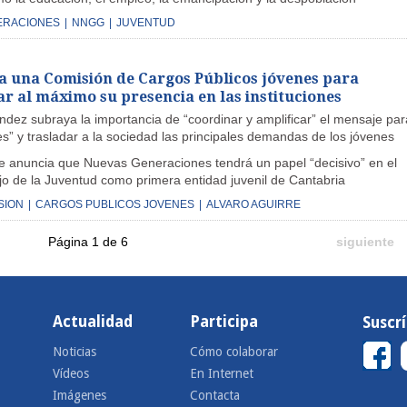
ERACIONES
|
NNGG
|
JUVENTUD
 una Comisión de Cargos Públicos jóvenes para
r al máximo su presencia en las instituciones
dez subraya la importancia de “coordinar y amplificar” el mensaje par
es” y trasladar a la sociedad las principales demandas de los jóvenes
re anuncia que Nuevas Generaciones tendrá un papel “decisivo” en el
jo de la Juventud como primera entidad juvenil de Cantabria
SION
|
CARGOS PUBLICOS JOVENES
|
ALVARO AGUIRRE
Página 1 de 6
siguiente
Actualidad
Participa
Suscr
Noticias
Cómo colaborar
Vídeos
En Internet
Imágenes
Contacta