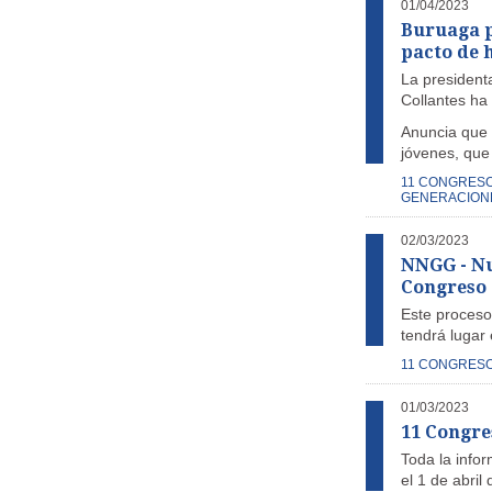
01/04/2023
Buruaga p
pacto de 
La president
Collantes ha 
Anuncia que 
jóvenes, que 
11 CONGRES
GENERACION
02/03/2023
NNGG - Nu
Congreso e
Este proceso
tendrá lugar
11 CONGRES
01/03/2023
11 Congre
Toda la info
el 1 de abril