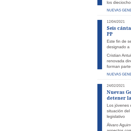
los dieciocho
NUEVAS GEN
12/04/2021
Seis cánt
PP
Este fin de 
designado a 
Cristian Ant
renovada dir
forman parte
NUEVAS GEN
24/02/2021
Nuevas Ge
detener l
Los jóvenes 
situación del
legislativo
Álvaro Aguirr
aspectos com