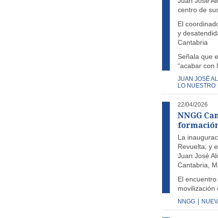
Juan José Al
centro de sus
El coordinad
y desatendida
Cantabria
Señala que e
“acabar con 
JUAN JOSÉ A
LO NUESTRO
22/04/2026
NNGG Cant
formación 
La inaugurac
Revuelta, y e
Juan José Al
Cantabria, M
El encuentro
movilización 
NNGG
|
NUEV