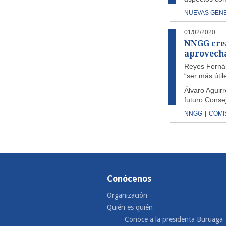
NUEVAS GEN
01/02/2020
NNGG crea
aprovecha
Reyes Fernán
“ser más útil
Álvaro Aguir
futuro Conse
NNGG
|
COMI
Conócenos
Organización
Quién es quién
Conoce a la presidenta Buruaga