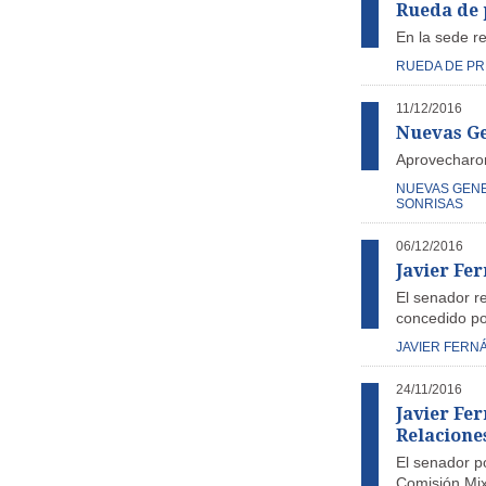
Rueda de 
En la sede r
RUEDA DE P
11/12/2016
Nuevas Ge
Aprovecharon
NUEVAS GEN
SONRISAS
06/12/2016
Javier Fer
El senador re
concedido po
JAVIER FERN
24/11/2016
Javier Fe
Relacione
El senador po
Comisión Mix