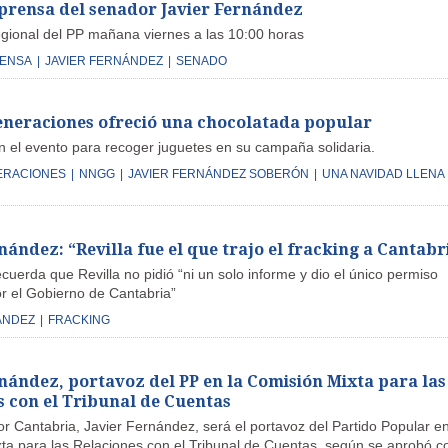
prensa del senador Javier Fernández
egional del PP mañana viernes a las 10:00 horas
RENSA
|
JAVIER FERNÁNDEZ
|
SENADO
neraciones ofreció una chocolatada popular
 el evento para recoger juguetes en su campaña solidaria.
ERACIONES
|
NNGG
|
JAVIER FERNÁNDEZ SOBERÓN
|
UNA NAVIDAD LLENA
nández: “Revilla fue el que trajo el fracking a Cantabr
cuerda que Revilla no pidió “ni un solo informe y dio el único permiso
r el Gobierno de Cantabria”
ÁNDEZ
|
FRACKING
rnández, portavoz del PP en la Comisión Mixta para las
s con el Tribunal de Cuentas
r Cantabria, Javier Fernández, será el portavoz del Partido Popular en
ta para las Relaciones con el Tribunal de Cuentas, según se aprobó c