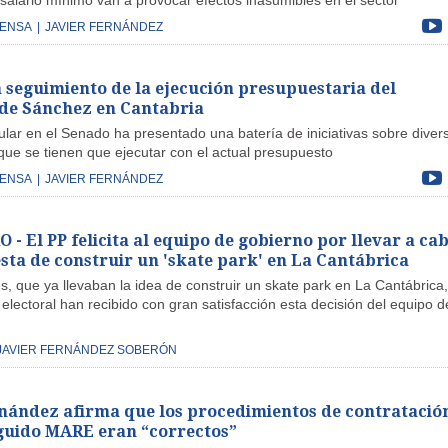
salario mínimo van a provocar efectos inasumibles en el sector
RENSA
|
JAVIER FERNÁNDEZ
á seguimiento de la ejecución presupuestaria del
de Sánchez en Cantabria
ular en el Senado ha presentado una batería de iniciativas sobre diver
que se tienen que ejecutar con el actual presupuesto
RENSA
|
JAVIER FERNÁNDEZ
- El PP felicita al equipo de gobierno por llevar a ca
sta de construir un 'skate park' en La Cantábrica
, que ya llevaban la idea de construir un skate park en La Cantábrica
lectoral han recibido con gran satisfacción esta decisión del equipo d
JAVIER FERNÁNDEZ SOBERÓN
rnández afirma que los procedimientos de contratació
guido MARE eran “correctos”