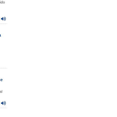
ido
a
re
al