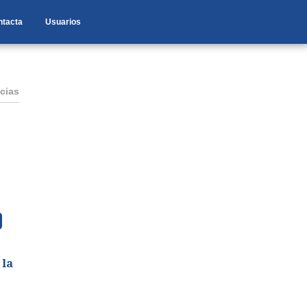
ntacta
Usuarios
cias
 la