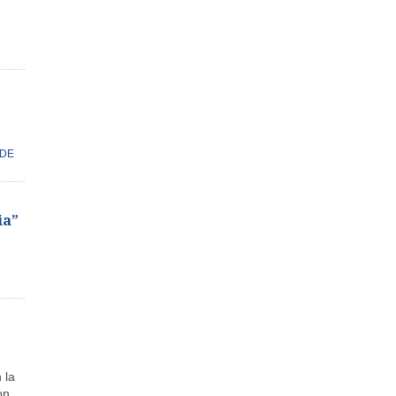
 DE
ia”
 la
on