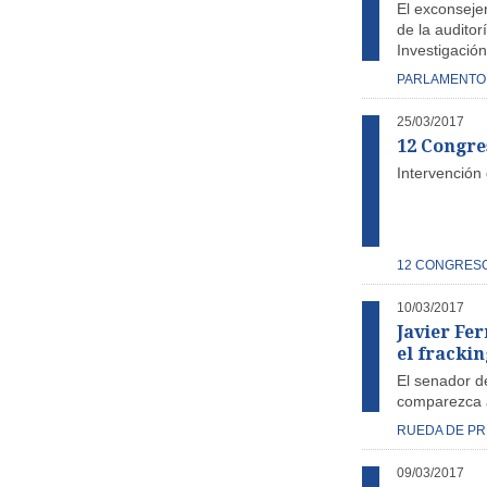
El exconseje
de la auditor
Investigación
PARLAMENTO
25/03/2017
12 Congre
Intervención
12 CONGRES
10/03/2017
Javier Fe
el frackin
El senador d
comparezca 
RUEDA DE P
09/03/2017