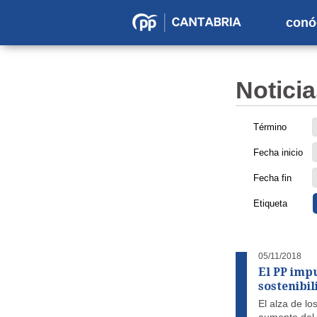
conó
Partido
Popular
en
Noticia
Cantabria
Término
Fecha inicio
Fecha fin
Etiqueta
05/11/2018
El PP imp
sostenibil
El alza de lo