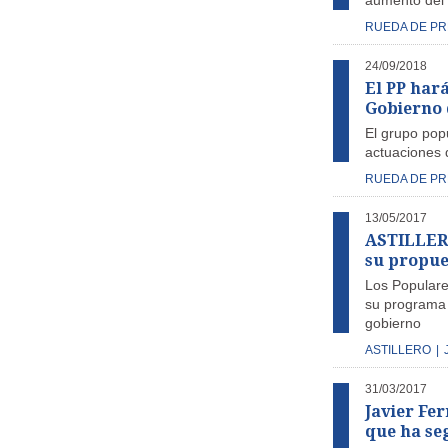
aumento del 
RUEDA DE P
24/09/2018
El PP har
Gobierno 
El grupo pop
actuaciones 
RUEDA DE P
13/05/2017
ASTILLERO 
su propue
Los Populares
su programa e
gobierno
ASTILLERO
|
31/03/2017
Javier Fe
que ha se