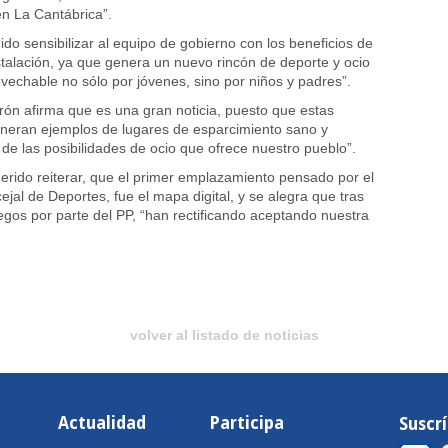
en La Cantábrica”.
o sensibilizar al equipo de gobierno con los beneficios de
nstalación, ya que genera un nuevo rincón de deporte y ocio
ovechable no sólo por jóvenes, sino por niños y padres”.
n afirma que es una gran noticia, puesto que estas
eneran ejemplos de lugares de esparcimiento sano y
 de las posibilidades de ocio que ofrece nuestro pueblo”.
uerido reiterar, que el primer emplazamiento pensado por el
ejal de Deportes, fue el mapa digital, y se alegra que tras
uegos por parte del PP, “han rectificando aceptando nuestra
volver al listado de noticias
Actualidad
Participa
Suscr