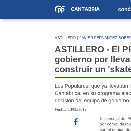
conó
Partido
Popular
en
ASTILLERO
|
JAVIER FERNÁNDEZ SOBE
Cantabria
ASTILLERO - El PP 
gobierno por llev
construir un 'skat
Los Populares, que ya llevaban l
Cantábrica, en su programa elect
decisión del equipo de gobierno
Fecha:
13/05/2017
El concejal del 
por cómo, despu
con el equipo de