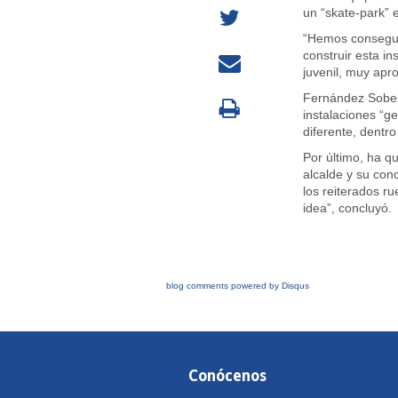
un “skate-park” 
“Hemos conseguid
construir esta i
juvenil, muy apr
Fernández Soberó
instalaciones “g
diferente, dentro
Por último, ha q
alcalde y su conc
los reiterados r
idea”, concluyó.
blog comments powered by
Disqus
Conócenos