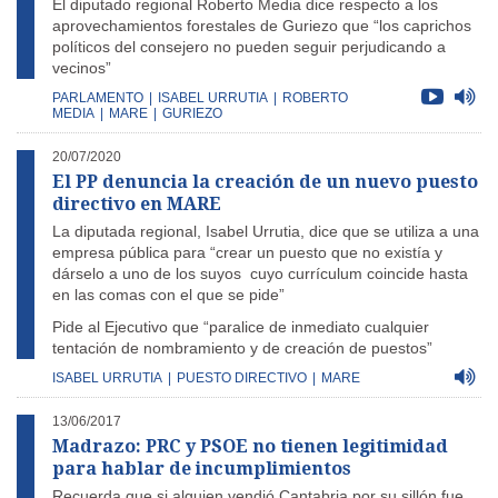
El diputado regional Roberto Media dice respecto a los
aprovechamientos forestales de Guriezo que “los caprichos
políticos del consejero no pueden seguir perjudicando a
vecinos”
PARLAMENTO
|
ISABEL URRUTIA
|
ROBERTO
MEDIA
|
MARE
|
GURIEZO
20/07/2020
El PP denuncia la creación de un nuevo puesto
directivo en MARE
La diputada regional, Isabel Urrutia, dice que se utiliza a una
empresa pública para “crear un puesto que no existía y
dárselo a uno de los suyos cuyo currículum coincide hasta
en las comas con el que se pide”
Pide al Ejecutivo que “paralice de inmediato cualquier
tentación de nombramiento y de creación de puestos”
ISABEL URRUTIA
|
PUESTO DIRECTIVO
|
MARE
13/06/2017
Madrazo: PRC y PSOE no tienen legitimidad
para hablar de incumplimientos
Recuerda que si alguien vendió Cantabria por su sillón fue