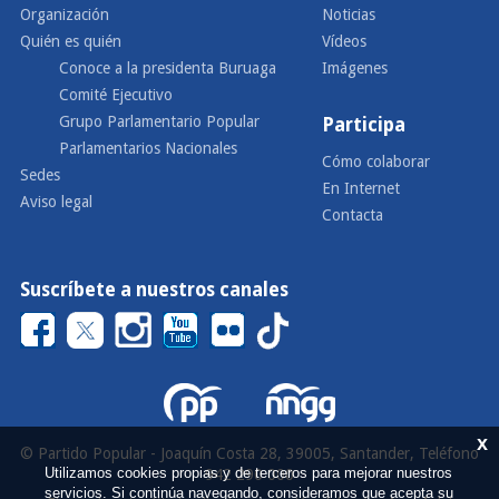
Organización
Noticias
Quién es quién
Vídeos
Conoce a la presidenta Buruaga
Imágenes
Comité Ejecutivo
Grupo Parlamentario Popular
Participa
Parlamentarios Nacionales
Cómo colaborar
Sedes
En Internet
Aviso legal
Contacta
Suscríbete a nuestros canales
x
© Partido Popular - Joaquín Costa 28, 39005, Santander, Teléfono
Utilizamos cookies propias y de terceros para mejorar nuestros
942 290 000
servicios. Si continúa navegando, consideramos que acepta su