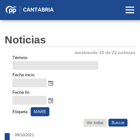
Partido
Popular
en
Noticias
Cantabria
mostrando 10 de 22 noticias
Término
Fecha inicio
Fecha fin
MARE
Etiqueta
Ver todas
09/10/2021