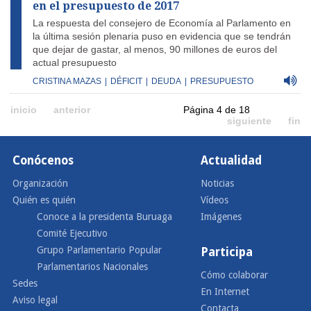
en el presupuesto de 2017
La respuesta del consejero de Economía al Parlamento en
la última sesión plenaria puso en evidencia que se tendrán
que dejar de gastar, al menos, 90 millones de euros del
actual presupuesto
CRISTINA MAZAS
|
DÉFICIT
|
DEUDA
|
PRESUPUESTO
inicio
anterior
Página 4 de 18
siguiente
fin
Conócenos
Actualidad
Organización
Noticias
Quién es quién
Vídeos
Conoce a la presidenta Buruaga
Imágenes
Comité Ejecutivo
Grupo Parlamentario Popular
Participa
Parlamentarios Nacionales
Cómo colaborar
Sedes
En Internet
Aviso legal
Contacta