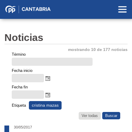
Partido
Popular
en
Noticias
Cantabria
mostrando 10 de 177 noticias
Término
Fecha inicio
Fecha fin
cristina mazas
Etiqueta
Ver todas
30/05/2017