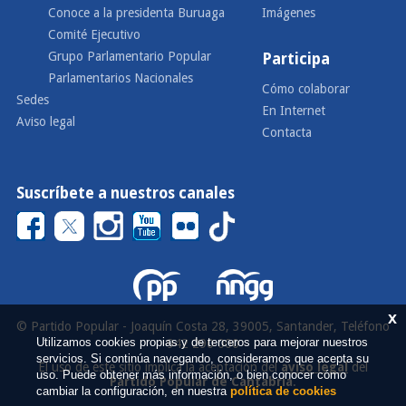
Conoce a la presidenta Buruaga
Imágenes
Comité Ejecutivo
Grupo Parlamentario Popular
Participa
Parlamentarios Nacionales
Cómo colaborar
Sedes
En Internet
Aviso legal
Contacta
Suscríbete a nuestros canales
x
© Partido Popular - Joaquín Costa 28, 39005, Santander, Teléfono
Utilizamos cookies propias y de terceros para mejorar nuestros
942 290 000
servicios. Si continúa navegando, consideramos que acepta su
El uso de este sitio implica la aceptación del
aviso legal
del
uso. Puede obtener más información, o bien conocer cómo
Partido Popular de Cantabria
.
cambiar la configuración, en nuestra
política de cookies