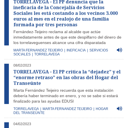
TORRELAVEGA - El PP denuncia que la
ineficacia de la Concejalía de Servicios
Sociales les está costando a los vecinos 3.000
euros al mes en el realojo de una familia
formada por tres personas
Fernández-Teijeiro reclama al alcalde que actúe
inmediatamente antes de que este despilfarro del dinero de
los torrelaveguenses alcance una cifra disparatada
MARTA FERNANDEZ TEIJEIRO
|
INEFICACIA
|
SERVICIOS
SOCIALES
|
TORRELAVEGA
08/02/2023
TORRELAVEGA - El PP critica la “dejadez” y el
“enorme retraso” en las obras del Hogar del
Transeúnte
Marta Fernández Teijeiro recuerda que esta instalación
debería haber terminado en enero, y no se sabe si estará
finalizado para las ayudas EDUSI
TORRELAVEGA
|
MARTA FERNANDEZ TEIJEIRO
|
HOGAR
DEL TRANSEÚNTE
04/02/2023