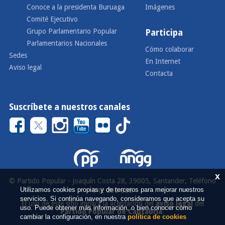
Conoce a la presidenta Buruaga
Imágenes
Comité Ejecutivo
Grupo Parlamentario Popular
Participa
Parlamentarios Nacionales
Cómo colaborar
Sedes
En Internet
Aviso legal
Contacta
Suscríbete a nuestros canales
x
© Partido Popular - Joaquín Costa 28, 39005, Santander, Teléfono
Utilizamos cookies propias y de terceros para mejorar nuestros
942 290 000
servicios. Si continúa navegando, consideramos que acepta su
El uso de este sitio implica la aceptación del
aviso legal
del
uso. Puede obtener más información, o bien conocer cómo
Partido Popular de Cantabria
.
cambiar la configuración, en nuestra
política de cookies