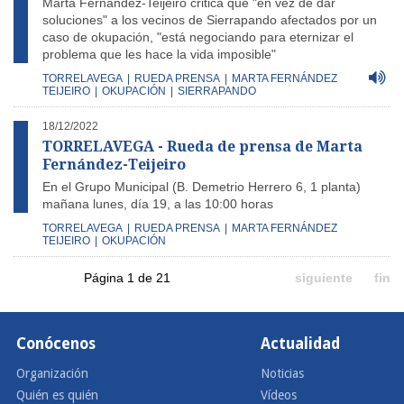
Marta Fernández-Teijeiro critica que "en vez de dar
soluciones" a los vecinos de Sierrapando afectados por un
caso de okupación, "está negociando para eternizar el
problema que les hace la vida imposible"
TORRELAVEGA
|
RUEDA PRENSA
|
MARTA FERNÁNDEZ
TEIJEIRO
|
OKUPACIÓN
|
SIERRAPANDO
18/12/2022
TORRELAVEGA - Rueda de prensa de Marta
Fernández-Teijeiro
En el Grupo Municipal (B. Demetrio Herrero 6, 1 planta)
mañana lunes, día 19, a las 10:00 horas
TORRELAVEGA
|
RUEDA PRENSA
|
MARTA FERNÁNDEZ
TEIJEIRO
|
OKUPACIÓN
Página 1 de 21
siguiente
fin
Conócenos
Actualidad
Organización
Noticias
Quién es quién
Vídeos