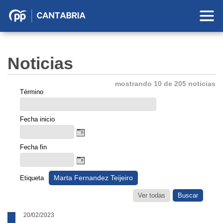
Partido
Popular
en
Noticias
Cantabria
mostrando 10 de 205 noticias
Término
Fecha inicio
Fecha fin
Marta Fernandez Teijeiro
Etiqueta
Ver todas
20/02/2023