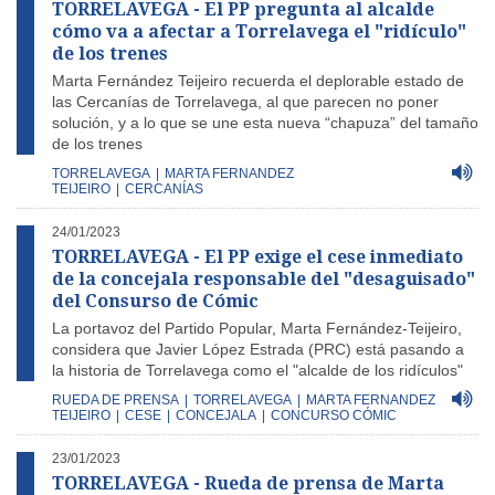
TORRELAVEGA - El PP pregunta al alcalde
cómo va a afectar a Torrelavega el "ridículo"
de los trenes
Marta Fernández Teijeiro recuerda el deplorable estado de
las Cercanías de Torrelavega, al que parecen no poner
solución, y a lo que se une esta nueva “chapuza” del tamaño
de los trenes
TORRELAVEGA
|
MARTA FERNANDEZ
TEIJEIRO
|
CERCANÍAS
24/01/2023
TORRELAVEGA - El PP exige el cese inmediato
de la concejala responsable del "desaguisado"
del Consurso de Cómic
La portavoz del Partido Popular, Marta Fernández-Teijeiro,
considera que Javier López Estrada (PRC) está pasando a
la historia de Torrelavega como el "alcalde de los ridículos"
RUEDA DE PRENSA
|
TORRELAVEGA
|
MARTA FERNANDEZ
TEIJEIRO
|
CESE
|
CONCEJALA
|
CONCURSO CÓMIC
23/01/2023
TORRELAVEGA - Rueda de prensa de Marta