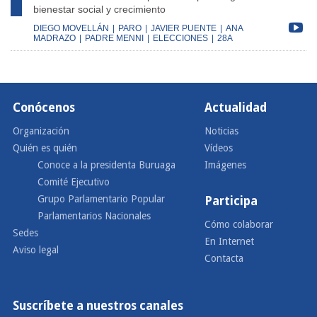
bienestar social y crecimiento
DIEGO MOVELLÁN
|
PARO
|
JAVIER PUENTE
|
ANA
MADRAZO
|
PADRE MENNI
|
ELECCIONES
|
28A
Conócenos
Actualidad
Organización
Noticias
Quién es quién
Vídeos
Conoce a la presidenta Buruaga
Imágenes
Comité Ejecutivo
Grupo Parlamentario Popular
Participa
Parlamentarios Nacionales
Cómo colaborar
Sedes
En Internet
Aviso legal
Contacta
Suscríbete a nuestros canales