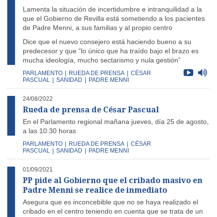
Lamenta la situación de incertidumbre e intranquilidad a la
que el Gobierno de Revilla está sometiendo a los pacientes
de Padre Menni, a sus familias y al propio centro
Dice que el nuevo consejero está haciendo bueno a su
predecesor y que “lo único que ha traído bajo el brazo es
mucha ideología, mucho sectarismo y nula gestión”
PARLAMENTO
|
RUEDA DE PRENSA
|
CÉSAR
PASCUAL
|
SANIDAD
|
PADRE MENNI
24/08/2022
Rueda de prensa de César Pascual
En el Parlamento regional mañana jueves, día 25 de agosto,
a las 10:30 horas
PARLAMENTO
|
RUEDA DE PRENSA
|
CÉSAR
PASCUAL
|
SANIDAD
|
PADRE MENNI
01/09/2021
PP pide al Gobierno que el cribado masivo en
Padre Menni se realice de inmediato
Asegura que es inconcebible que no se haya realizado el
cribado en el centro teniendo en cuenta que se trata de un