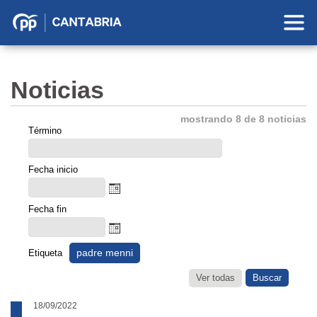
Partido
Popular
en
Noticias
Cantabria
mostrando 8 de 8 noticias
Término
Fecha inicio
Fecha fin
padre menni
Etiqueta
Ver todas
18/09/2022