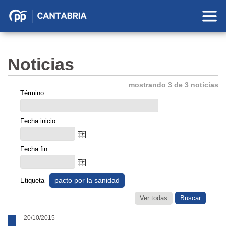
Partido
Popular
en
Noticias
Cantabria
mostrando 3 de 3 noticias
Término
Fecha inicio
Fecha fin
pacto por la sanidad
Etiqueta
Ver todas
20/10/2015