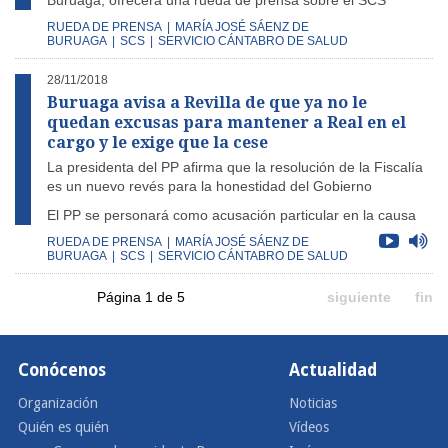
Buruaga, ofrecerá una rueda de prensa sobre el SCS
RUEDA DE PRENSA
|
MARÍA JOSÉ SÁENZ DE
BURUAGA
|
SCS
|
SERVICIO CÁNTABRO DE SALUD
28/11/2018
Buruaga avisa a Revilla de que ya no le
quedan excusas para mantener a Real en el
cargo y le exige que la cese
La presidenta del PP afirma que la resolución de la Fiscalía
es un nuevo revés para la honestidad del Gobierno
El PP se personará como acusación particular en la causa
RUEDA DE PRENSA
|
MARÍA JOSÉ SÁENZ DE
BURUAGA
|
SCS
|
SERVICIO CÁNTABRO DE SALUD
Página 1 de 5
siguiente
fin
Conócenos
Actualidad
Organización
Noticias
Quién es quién
Vídeos