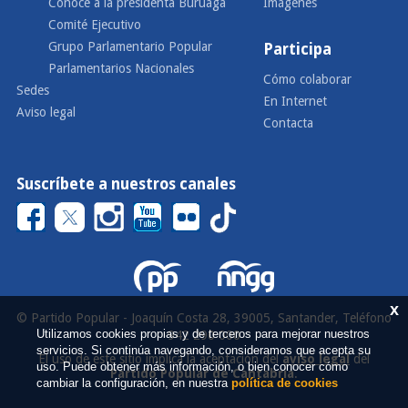
Conoce a la presidenta Buruaga
Imágenes
Comité Ejecutivo
Grupo Parlamentario Popular
Participa
Parlamentarios Nacionales
Cómo colaborar
Sedes
En Internet
Aviso legal
Contacta
Suscríbete a nuestros canales
x
© Partido Popular - Joaquín Costa 28, 39005, Santander, Teléfono
Utilizamos cookies propias y de terceros para mejorar nuestros
942 290 000
servicios. Si continúa navegando, consideramos que acepta su
El uso de este sitio implica la aceptación del
aviso legal
del
uso. Puede obtener más información, o bien conocer cómo
Partido Popular de Cantabria
.
cambiar la configuración, en nuestra
política de cookies