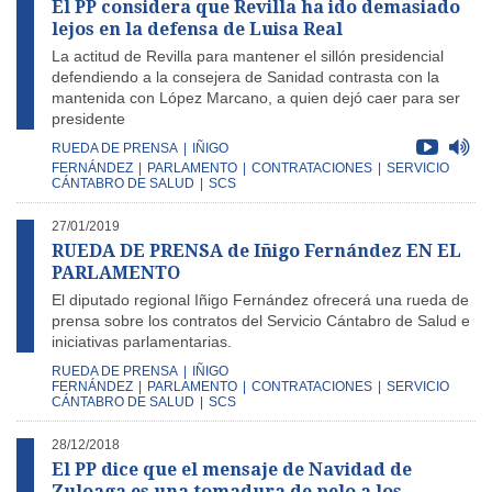
El PP considera que Revilla ha ido demasiado
lejos en la defensa de Luisa Real
La actitud de Revilla para mantener el sillón presidencial
defendiendo a la consejera de Sanidad contrasta con la
mantenida con López Marcano, a quien dejó caer para ser
presidente
RUEDA DE PRENSA
|
IÑIGO
FERNÁNDEZ
|
PARLAMENTO
|
CONTRATACIONES
|
SERVICIO
CÁNTABRO DE SALUD
|
SCS
27/01/2019
RUEDA DE PRENSA de Iñigo Fernández EN EL
PARLAMENTO
El diputado regional Iñigo Fernández ofrecerá una rueda de
prensa sobre los contratos del Servicio Cántabro de Salud e
iniciativas parlamentarias.
RUEDA DE PRENSA
|
IÑIGO
FERNÁNDEZ
|
PARLAMENTO
|
CONTRATACIONES
|
SERVICIO
CÁNTABRO DE SALUD
|
SCS
28/12/2018
El PP dice que el mensaje de Navidad de
Zuloaga es una tomadura de pelo a los