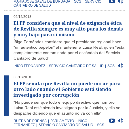
MARÍA JOSÉ SÁENZ DE BURUAGA
|
SCS
|
SERVICIO
CÁNTABRO DE SALUD
05/12/2018
El PP considera que el nivel de exigencia ética
de Revilla siempre es muy alto para los demás
y muy bajo para sí mismo
Íñigo Fernández considera que el presidente regional hace
"un auténtico papelón" al mantener a Luisa Real, quien "está
completamente contaminada por el escándalo del Servicio
Cántabro de Salud”
IÑIGO FERNÁNDEZ
|
SERVICIO CÁNTABRO DE SALUD
|
SCS
30/11/2018
El PP señala que Revilla no puede mirar para
otro lado cuando el Gobierno está siendo
investigado por corrupción
"No puede ser que todo el equipo directivo que nombró
Luisa Real esté siendo investigado por la Justicia, y ella se
despache diciendo que el asunto no va con ella”
RUEDA DE PRENSA
|
PARLAMENTO
|
IÑIGO
FERNÁNDEZ
|
SERVICIO CÁNTABRO DE SALUD
|
SCS