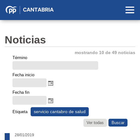
Partido
Popular
en
Noticias
Cantabria
mostrando 10 de 49 noticias
Término
Fecha inicio
Fecha fin
servicio cantabro de salud
Etiqueta
Ver todas
28/01/2019