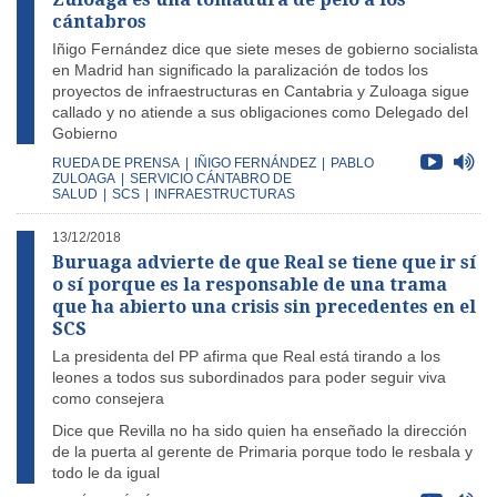
cántabros
Iñigo Fernández dice que siete meses de gobierno socialista
en Madrid han significado la paralización de todos los
proyectos de infraestructuras en Cantabria y Zuloaga sigue
callado y no atiende a sus obligaciones como Delegado del
Gobierno
RUEDA DE PRENSA
|
IÑIGO FERNÁNDEZ
|
PABLO
ZULOAGA
|
SERVICIO CÁNTABRO DE
SALUD
|
SCS
|
INFRAESTRUCTURAS
13/12/2018
Buruaga advierte de que Real se tiene que ir sí
o sí porque es la responsable de una trama
que ha abierto una crisis sin precedentes en el
SCS
La presidenta del PP afirma que Real está tirando a los
leones a todos sus subordinados para poder seguir viva
como consejera
Dice que Revilla no ha sido quien ha enseñado la dirección
de la puerta al gerente de Primaria porque todo le resbala y
todo le da igual