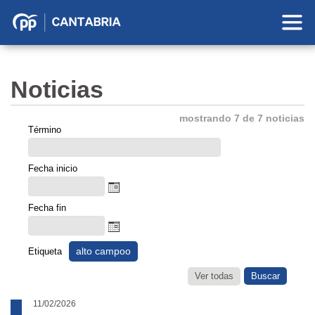
Partido
Popular
en
Noticias
Cantabria
mostrando 7 de 7 noticias
Término
Fecha inicio
Fecha fin
alto campoo
Etiqueta
Ver todas
11/02/2026