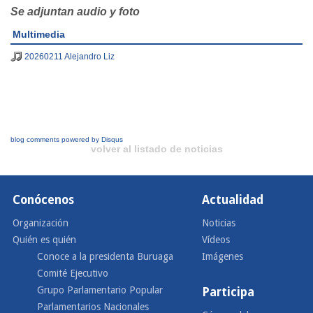
Se adjuntan audio y foto
Multimedia
20260211 Alejandro Liz
blog comments powered by
Disqus
volver al listado de noticias
Conócenos
Actualidad
Organización
Noticias
Quién es quién
Vídeos
Conoce a la presidenta Buruaga
Imágenes
Comité Ejecutivo
Grupo Parlamentario Popular
Participa
Parlamentarios Nacionales