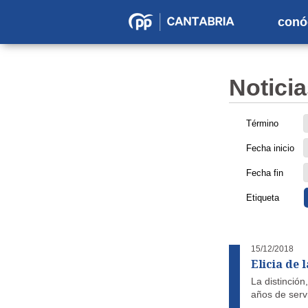
conó
Partido
Popular
en
Noticia
Cantabria
Término
Fecha inicio
Fecha fin
Etiqueta
15/12/2018
Elicia de 
La distinció
años de servi