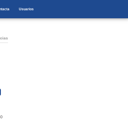
ntacta
Usuarios
cias
40