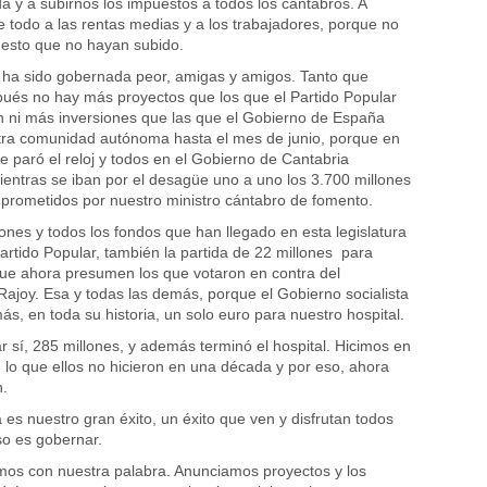
a y a subirnos los impuestos a todos los cántabros. A
e todo a las rentas medias y a los trabajadores, porque no
uesto que no hayan subido.
 ha sido gobernada peor, amigas y amigos. Tanto que
ués no hay más proyectos que los que el Partido Popular
n ni más inversiones que las que el Gobierno de España
tra comunidad autónoma hasta el mes de junio, porque en
e paró el reloj y todos en el Gobierno de Cantabria
ntras se iban por el desagüe uno a uno los 3.700 millones
prometidos por nuestro ministro cántabro de fomento.
iones y todos los fondos que han llegado en esta legislatura
Partido Popular, también la partida de 22 millones para
 que ahora presumen los que votaron en contra del
ajoy. Esa y todas las demás, porque el Gobierno socialista
s, en toda su historia, un solo euro para nuestro hospital.
r sí, 285 millones, y además terminó el hospital. Hicimos en
 lo que ellos no hicieron en una década y por eso, ahora
n.
 es nuestro gran éxito, un éxito que ven y disfrutan todos
so es gobernar.
mos con nuestra palabra. Anunciamos proyectos y los