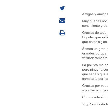
Amigas y amigo
Muy buenas noch
sentimiento y de
Gracias de todo c
Popular que está
que estas siglas
Somos un gran p
grandes porque t
verdaderamente 
La política me h
pero ninguna com
que sepáis que es
cambiaría por n
Gracias por vues
y por hacer que
Como cada año, 
Y ¿Cómo está ho