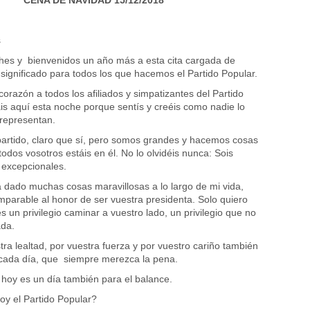
CENA DE NAVIDAD 15/12/2018
s
es y bienvenidos un año más a esta cita cargada de
 significado para todos los que hacemos el Partido Popular.
orazón a todos los afiliados y simpatizantes del Partido
is aquí esta noche porque sentís y creéis como nadie lo
 representan.
artido, claro que sí, pero somos grandes y hacemos cosas
odos vosotros estáis en él. No lo olvidéis nunca: Sois
excepcionales.
a dado muchas cosas maravillosas a lo largo de mi vida,
parable al honor de ser vuestra presidenta. Solo quiero
 un privilegio caminar a vuestro lado, un privilegio que no
ada.
tra lealtad, por vuestra fuerza y por vuestro cariño también
 cada día, que siempre merezca la pena.
hoy es un día también para el balance.
y el Partido Popular?