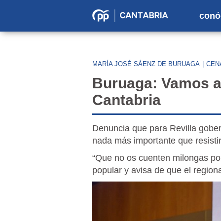
conó
Partido
Popular
en
MARÍA JOSÉ SÁENZ DE BURUAGA
|
CENA
Cantabria
Buruaga: Vamos a 
Cantabria
Denuncia que para Revilla gobern
nada más importante que resisti
“Que no os cuenten milongas por
popular y avisa de que el regiona