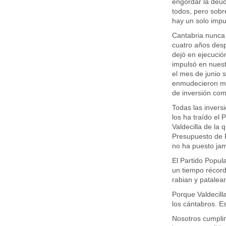
engordar la deud
todos, pero sobr
hay un solo imp
Cantabria nunca
cuatro años desp
dejó en ejecució
impulsó en nues
el mes de junio s
enmudecieron mie
de inversión com
Todas las invers
los ha traído el 
Valdecilla de la
Presupuesto de R
no ha puesto jamá
El Partido Popula
un tiempo récord
rabian y patalea
Porque Valdecilla
los cántabros. E
Nosotros cumpli