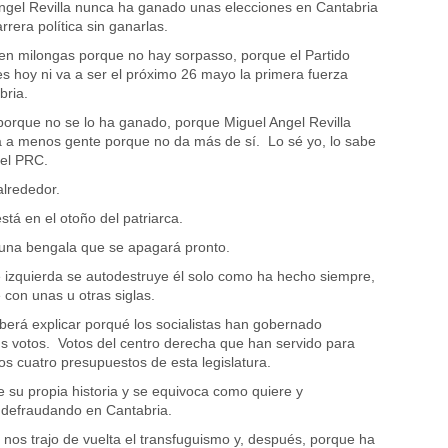
ngel Revilla nunca ha ganado unas elecciones en Cantabria
rrera política sin ganarlas.
en milongas porque no hay sorpasso, porque el Partido
es hoy ni va a ser el próximo 26 mayo la primera fuerza
bria.
 porque no se lo ha ganado, porque Miguel Angel Revilla
 a menos gente porque no da más de sí. Lo sé yo, lo sabe
 el PRC.
alrededor.
stá en el otoño del patriarca.
 una bengala que se apagará pronto.
e izquierda se autodestruye él solo como ha hecho siempre,
 con unas u otras siglas.
erá explicar porqué los socialistas han gobernado
s votos. Votos del centro derecha que han servido para
os cuatro presupuestos de esta legislatura.
 su propia historia y se equivoca como quiere y
 defraudando en Cantabria.
nos trajo de vuelta el transfuguismo y, después, porque ha