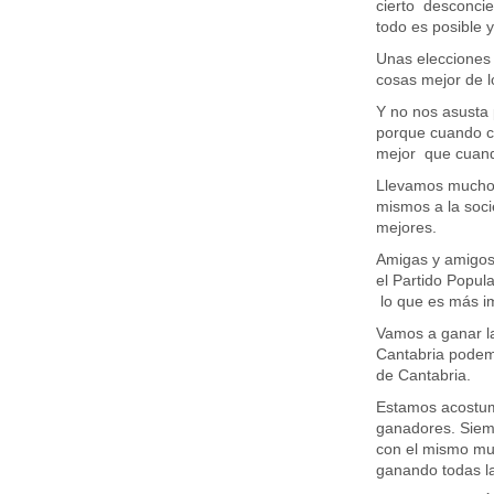
cierto desconcie
todo es posible y
Unas elecciones 
cosas mejor de 
Y no nos asusta 
porque cuando co
mejor que cuando
Llevamos muchos
mismos a la soci
mejores.
Amigas y amigos,
el Partido Popula
lo que es más imp
Vamos a ganar la
Cantabria podem
de Cantabria.
Estamos acostumb
ganadores. Siemp
con el mismo mur
ganando todas la