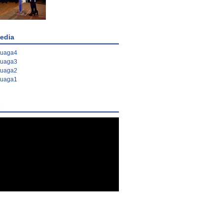
edia
ruaga4
ruaga3
ruaga2
ruaga1
s