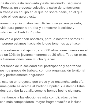
ar está vivo, está renovado y está ilusionado. Seguimos
 Popular, un proyecto colectivo a salvo de tentaciones
un trabajo en equipo en el que no sobra nadie, en el que
 todo el que quiera estar.
entos y circunstancias difíciles, que ya son pasado,
vido para poner a prueba y demostrar la solidez y
istencia del Partido Popular.
 no van a poder con nosotros, porque nosotros somos el
 y porque estamos haciendo lo que tenemos que hacer.
o y estamos trabajando, con 600 afiliaciones nuevas en el
 de un 30% de jóvenes menores de 30 años. Todo un éxito,
s Generaciones tiene mucho que ver.
ersonas de la sociedad civil participando y aportando
estros grupos de trabajo, con una organización territorial
ada y perfectamente engrasada.
 este es un proyecto que crece y se ensancha cada día,
más gente se acerca al Partido Popular. Y estamos listos,
dos para dar la batalla como lo hemos hecho siempre.
nfrentamos a las elecciones más complicadas de los
 con más competidores, mayor fragmentación e incluso