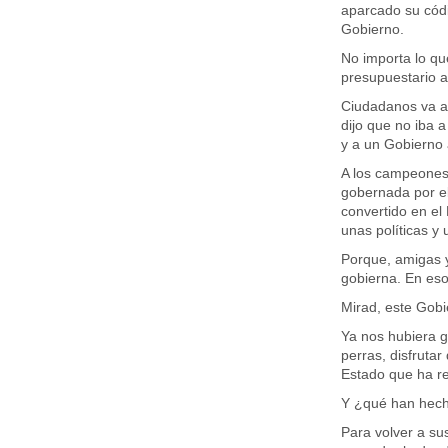
aparcado su códig
Gobierno.
No importa lo qu
presupuestario a
Ciudadanos va a 
dijo que no iba a
y a un Gobierno 
A los campeones
gobernada por el
convertido en el
unas políticas y 
Porque, amigas y
gobierna. En eso 
Mirad, este Gobi
Ya nos hubiera g
perras, disfruta
Estado que ha re
Y ¿qué han hech
Para volver a sus