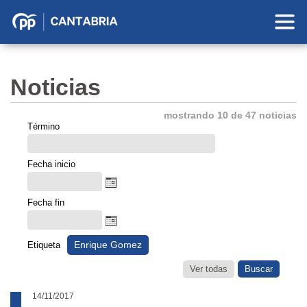
Partido
Popular
en
Noticias
Cantabria
mostrando 10 de 47 noticias
Término
Fecha inicio
Fecha fin
Enrique Gomez
Etiqueta
Ver todas
14/11/2017