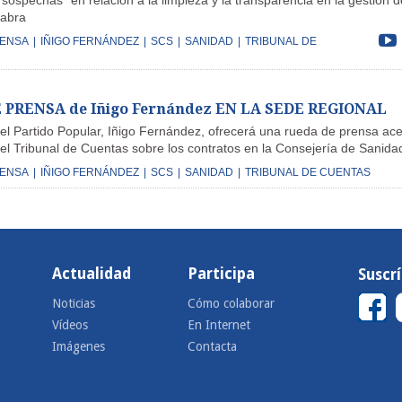
ospechas” en relación a la limpieza y la transparencia en la gestión d
tabra
RENSA
|
IÑIGO FERNÁNDEZ
|
SCS
|
SANIDAD
|
TRIBUNAL DE
 PRENSA de Iñigo Fernández EN LA SEDE REGIONAL
del Partido Popular, Iñigo Fernández, ofrecerá una rueda de prensa ac
del Tribunal de Cuentas sobre los contratos en la Consejería de Sanida
RENSA
|
IÑIGO FERNÁNDEZ
|
SCS
|
SANIDAD
|
TRIBUNAL DE CUENTAS
Actualidad
Participa
Suscr
Noticias
Cómo colaborar
Vídeos
En Internet
Imágenes
Contacta