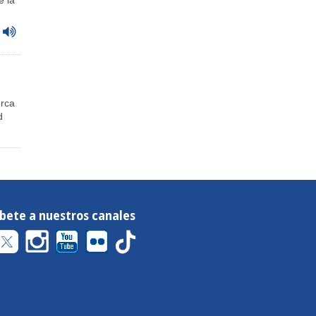
e la
erca
d
íbete a nuestros canales