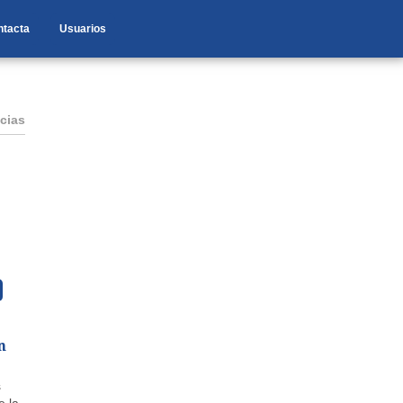
ntacta
Usuarios
cias
n
s