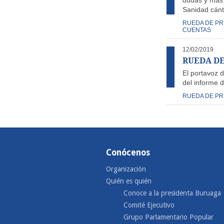
dudas y más s
Sanidad cán
RUEDA DE P
CUENTAS
12/02/2019
RUEDA DE
El portavoz 
del informe 
RUEDA DE P
Conócenos
Organización
Quién es quién
Conoce a la presidenta Buruaga
Comité Ejecutivo
Grupo Parlamentario Popular