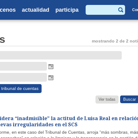
cenos
actualidad
participa
Co
Buscar
s
mostrando 2 de 2 noti
tribunal de cuentas
Ver todas
idera “inadmisible” la actitud de Luisa Real en relació
uevas irregularidades en el SCS
orme, en este caso del Tribunal de Cuentas, arroja “más sombras, má