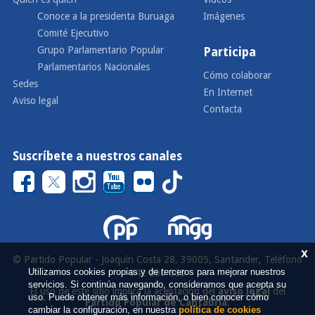
Conoce a la presidenta Buruaga
Imágenes
Comité Ejecutivo
Grupo Parlamentario Popular
Participa
Parlamentarios Nacionales
Cómo colaborar
Sedes
En Internet
Aviso legal
Contacta
Suscríbete a nuestros canales
x
© Partido Popular - Joaquín Costa 28, 39005, Santander, Teléfono
Utilizamos cookies propias y de terceros para mejorar nuestros
942 290 000
servicios. Si continúa navegando, consideramos que acepta su
El uso de este sitio implica la aceptación del
aviso legal
del
uso. Puede obtener más información, o bien conocer cómo
Partido Popular de Cantabria
.
cambiar la configuración, en nuestra
política de cookies