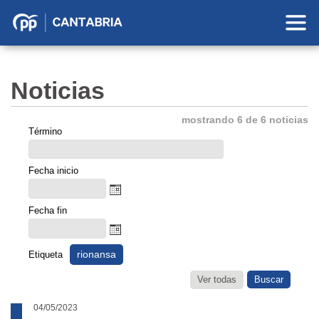
Partido
Popular
en
Noticias
Cantabria
mostrando 6 de 6 noticias
Término
Fecha inicio
Fecha fin
rionansa
Etiqueta
Ver todas
04/05/2023