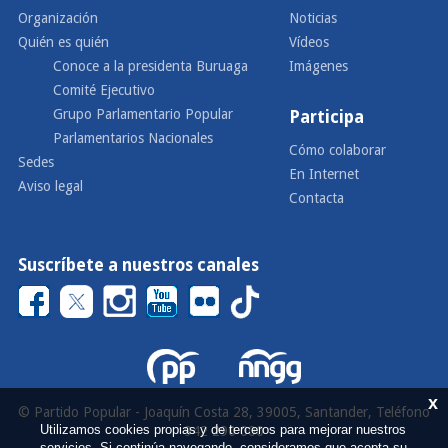
Organización
Noticias
Quién es quién
Vídeos
Conoce a la presidenta Buruaga
Imágenes
Comité Ejecutivo
Grupo Parlamentario Popular
Participa
Parlamentarios Nacionales
Cómo colaborar
Sedes
En Internet
Aviso legal
Contacta
Suscríbete a nuestros canales
x
© Partido Popular - Joaquín Costa 28, 39005, Santander, Teléfono
Utilizamos cookies propias y de terceros para mejorar nuestros
942 290 000
servicios. Si continúa navegando, consideramos que acepta su