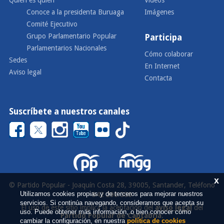
Quién es quién
Vídeos
Conoce a la presidenta Buruaga
Imágenes
Comité Ejecutivo
Grupo Parlamentario Popular
Participa
Parlamentarios Nacionales
Cómo colaborar
Sedes
En Internet
Aviso legal
Contacta
Suscríbete a nuestros canales
x
© Partido Popular - Joaquín Costa 28, 39005, Santander, Teléfono
Utilizamos cookies propias y de terceros para mejorar nuestros
942 290 000
servicios. Si continúa navegando, consideramos que acepta su
El uso de este sitio implica la aceptación del
aviso legal
del
uso. Puede obtener más información, o bien conocer cómo
Partido Popular de Cantabria
.
cambiar la configuración, en nuestra
política de cookies