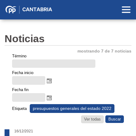
Partido
Popular
en
Noticias
Cantabria
mostrando 7 de 7 noticias
Término
Fecha inicio
Fecha fin
presupuestos generales del estado 2022
Etiqueta
Ver todas
16/12/2021