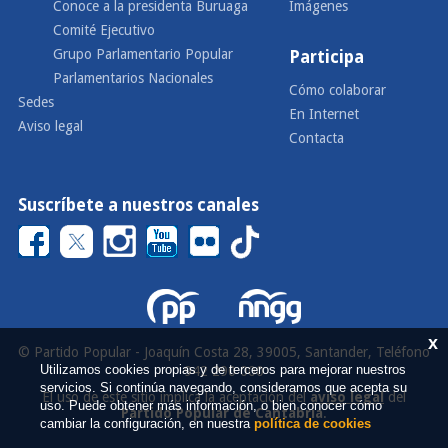
Conoce a la presidenta Buruaga
Imágenes
Comité Ejecutivo
Grupo Parlamentario Popular
Participa
Parlamentarios Nacionales
Cómo colaborar
Sedes
En Internet
Aviso legal
Contacta
Suscríbete a nuestros canales
x
© Partido Popular - Joaquín Costa 28, 39005, Santander, Teléfono
Utilizamos cookies propias y de terceros para mejorar nuestros
942 290 000
servicios. Si continúa navegando, consideramos que acepta su
El uso de este sitio implica la aceptación del
aviso legal
del
uso. Puede obtener más información, o bien conocer cómo
Partido Popular de Cantabria
.
cambiar la configuración, en nuestra
política de cookies