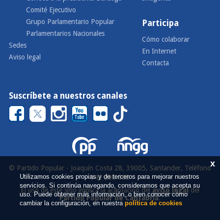
Comité Ejecutivo
Grupo Parlamentario Popular
Participa
Parlamentarios Nacionales
Cómo colaborar
Sedes
En Internet
Aviso legal
Contacta
Suscríbete a nuestros canales
x
© Partido Popular - Joaquín Costa 28, 39005, Santander, Teléfono
Utilizamos cookies propias y de terceros para mejorar nuestros
942 290 000
servicios. Si continúa navegando, consideramos que acepta su
El uso de este sitio implica la aceptación del
aviso legal
del
uso. Puede obtener más información, o bien conocer cómo
Partido Popular de Cantabria
.
cambiar la configuración, en nuestra
política de cookies