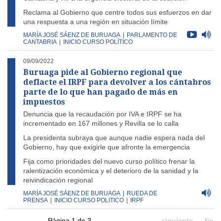
Reclama al Gobierno que centre todos sus esfuerzos en dar
una respuesta a una región en situación límite
MARÍA JOSÉ SÁENZ DE BURUAGA
|
PARLAMENTO DE
CANTABRIA
|
INICIO CURSO POLÍTICO
09/09/2022
Buruaga pide al Gobierno regional que
deflacte el IRPF para devolver a los cántabros
parte de lo que han pagado de más en
impuestos
Denuncia que la recaudación por IVA e IRPF se ha
incrementado en 167 millones y Revilla se lo calla
La presidenta subraya que aunque nadie espera nada del
Gobierno, hay que exigirle que afronte la emergencia
Fija como prioridades del nuevo curso político frenar la
ralentización económica y el deterioro de la sanidad y la
reivindicación regional
MARÍA JOSÉ SÁENZ DE BURUAGA
|
RUEDA DE
PRENSA
|
INICIO CURSO POLITICO
|
IRPF
Página 1 de 3
siguiente
fin