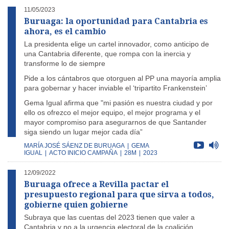
11/05/2023
Buruaga: la oportunidad para Cantabria es
ahora, es el cambio
La presidenta elige un cartel innovador, como anticipo de
una Cantabria diferente, que rompa con la inercia y
transforme lo de siempre
Pide a los cántabros que otorguen al PP una mayoría amplia
para gobernar y hacer inviable el ‘tripartito Frankenstein’
Gema Igual afirma que "mi pasión es nuestra ciudad y por
ello os ofrezco el mejor equipo, el mejor programa y el
mayor compromiso para asegurarnos de que Santander
siga siendo un lugar mejor cada día”
MARÍA JOSÉ SÁENZ DE BURUAGA
|
GEMA
IGUAL
|
ACTO INICIO CAMPAÑA
|
28M
|
2023
12/09/2022
Buruaga ofrece a Revilla pactar el
presupuesto regional para que sirva a todos,
gobierne quien gobierne
Subraya que las cuentas del 2023 tienen que valer a
Cantabria y no a la urgencia electoral de la coalición