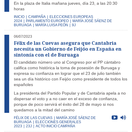
En la plaza de Italia mañana jueves, día 23, a las 20:30
horas
INICIO
|
CAMPAÑA
|
ELECCIONES EUROPEAS
2024
|
PARLAMENTO EUROPEO
|
MARÍA JOSÉ SÁENZ DE
BURUAGA
|
MARÍA LUISA PEÓN
|
9J
06/07/2023
Félix de las Cuevas asegura que Cantabria
necesita un Gobierno de Feijóo en España en
sintonía con el de Buruaga
El candidato número uno al Congreso por el PP cántabro
califica como histórica la toma de posesión de Buruaga y
expresa su confianza en lograr que el 23 de julio también
sea un día histórico con Feijóo como presidente de todos los
españoles
La presidenta del Partido Popular y de Cantabria apela a no
dispersar el voto y a no caer en el exceso de confianza,
porque de poco servirá el éxito del 28 de mayo si nos
quedamos a la mitad del camino
FÉLIX DE LAS CUEVAS
|
MARÍA JOSÉ SÁENZ DE
BURUAGA
|
ELECCIONES GENERALES
2023
|
23J
|
ACTO INICIO CAMPAÑA