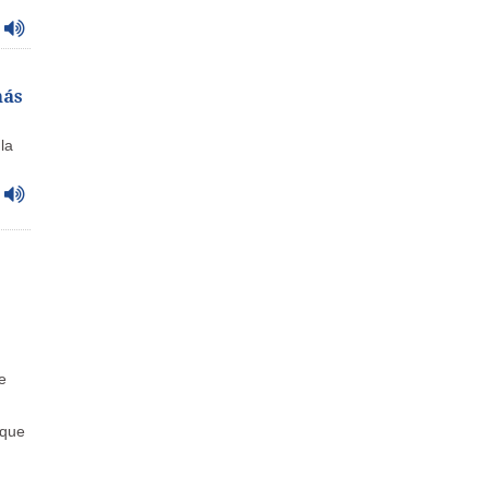
más
la
e
 que