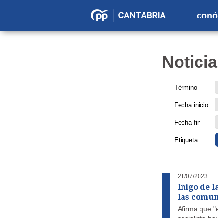
conó
Partido
Popular
en
Noticia
Cantabria
Término
Fecha inicio
Fecha fin
Etiqueta
21/07/2023
Iñigo de l
las comun
Afirma que "e