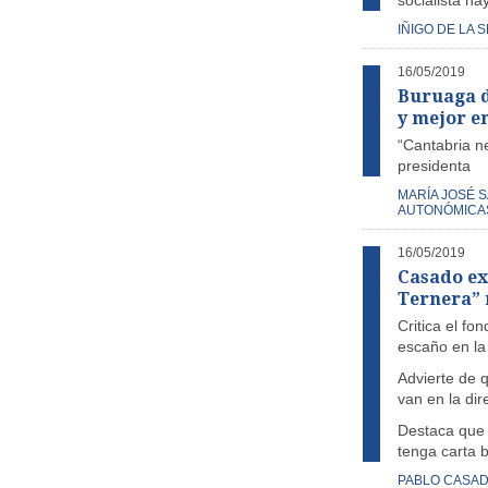
socialista ha
IÑIGO DE LA 
16/05/2019
Buruaga d
y mejor e
“Cantabria ne
presidenta
MARÍA JOSÉ 
AUTONÓMICAS
16/05/2019
Casado exi
Ternera” 
Critica el fo
escaño en la
Advierte de 
van en la dir
Destaca que 
tenga carta 
PABLO CASA