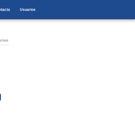
ntacta
Usuarios
cias
a