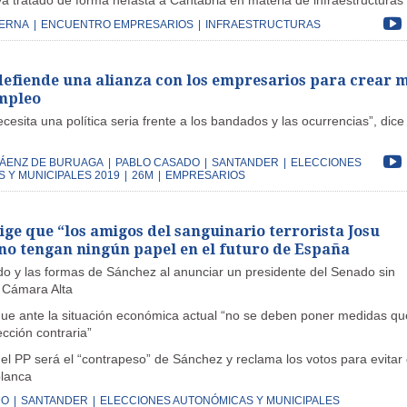
ya tratado de forma nefasta a Cantabria en materia de infraestructuras
SERNA
|
ENCUENTRO EMPRESARIOS
|
INFRAESTRUCTURAS
efiende una alianza con los empresarios para crear 
mpleo
cesita una política seria frente a los bandados y las ocurrencias”, dice 
SÁENZ DE BURUAGA
|
PABLO CASADO
|
SANTANDER
|
ELECCIONES
 Y MUNICIPALES 2019
|
26M
|
EMPRESARIOS
ge que “los amigos del sanguinario terrorista Josu
no tengan ningún papel en el futuro de España
ndo y las formas de Sánchez al anunciar un presidente del Senado sin
 Cámara Alta
que ante la situación económica actual “no se deben poner medidas qu
ección contraria”
el PP será el “contrapeso” de Sánchez y reclama los votos para evitar
blanca
DO
|
SANTANDER
|
ELECCIONES AUTONÓMICAS Y MUNICIPALES