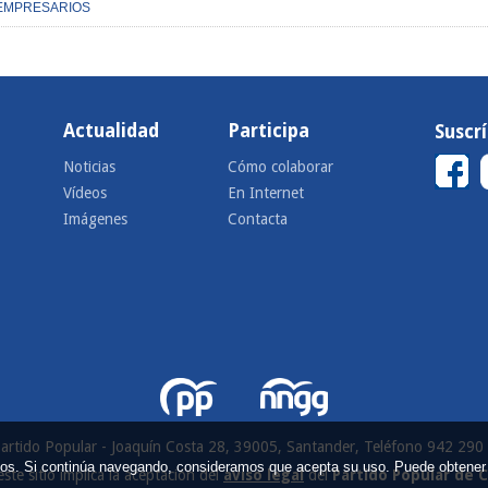
EMPRESARIOS
Actualidad
Participa
Suscr
Noticias
Cómo colaborar
Vídeos
En Internet
Imágenes
Contacta
artido Popular - Joaquín Costa 28, 39005, Santander, Teléfono 942 290
icios. Si continúa navegando, consideramos que acepta su uso. Puede obtener
este sitio implica la aceptación del
aviso legal
del
Partido Popular de 