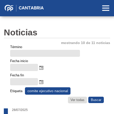
Partido
Popular
en
Noticias
Cantabria
mostrando 10 de 11 noticias
Término
Fecha inicio
Fecha fin
comite ejecutivo nacional
Etiqueta
Ver todas
28/07/2025