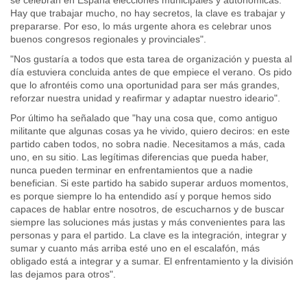
se celebran en España elecciones municipales y autonómicas.
Hay que trabajar mucho, no hay secretos, la clave es trabajar y
prepararse. Por eso, lo más urgente ahora es celebrar unos
buenos congresos regionales y provinciales".
"Nos gustaría a todos que esta tarea de organización y puesta al
día estuviera concluida antes de que empiece el verano. Os pido
que lo afrontéis como una oportunidad para ser más grandes,
reforzar nuestra unidad y reafirmar y adaptar nuestro ideario".
Por último ha señalado que "hay una cosa que, como antiguo
militante que algunas cosas ya he vivido, quiero deciros: en este
partido caben todos, no sobra nadie. Necesitamos a más, cada
uno, en su sitio. Las legítimas diferencias que pueda haber,
nunca pueden terminar en enfrentamientos que a nadie
benefician. Si este partido ha sabido superar arduos momentos,
es porque siempre lo ha entendido así y porque hemos sido
capaces de hablar entre nosotros, de escucharnos y de buscar
siempre las soluciones más justas y más convenientes para las
personas y para el partido. La clave es la integración, integrar y
sumar y cuanto más arriba esté uno en el escalafón, más
obligado está a integrar y a sumar. El enfrentamiento y la división
las dejamos para otros".