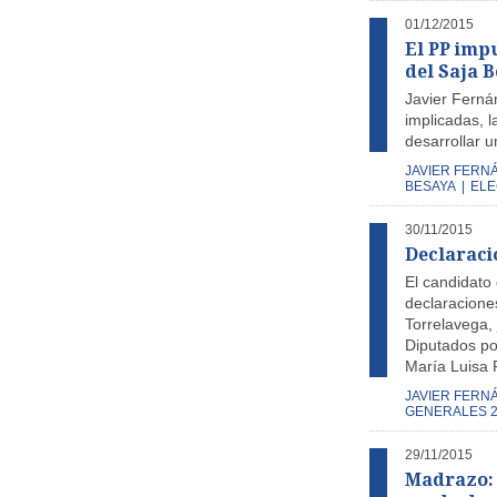
01/12/2015
El PP imp
del Saja 
Javier Ferná
implicadas, l
desarrollar u
JAVIER FERN
BESAYA
|
ELE
30/11/2015
Declaraci
El candidato
declaracione
Torrelavega, 
Diputados po
María Luisa 
JAVIER FERN
GENERALES 2
29/11/2015
Madrazo: 