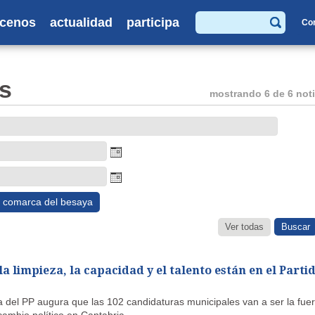
cenos
actualidad
participa
Co
Buscar
s
mostrando 6 de 6 noti
comarca del besaya
Ver todas
a limpieza, la capacidad y el talento están en el Parti
a del PP augura que las 102 candidaturas municipales van a ser la fuer