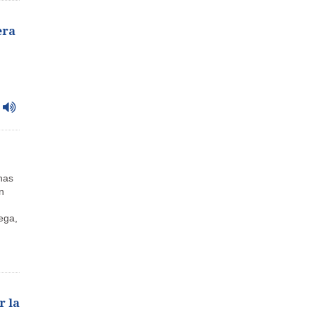
era
nas
n
ega,
r la