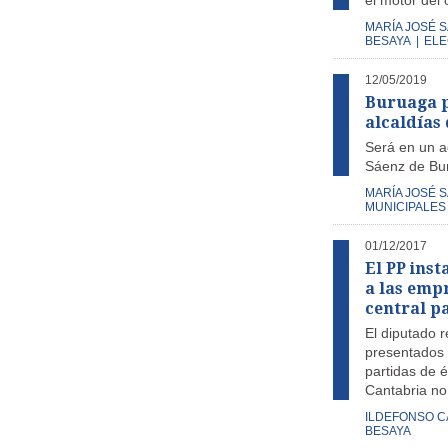
el motor del 
MARÍA JOSÉ 
BESAYA
|
ELE
12/05/2019
Buruaga p
alcaldías
Será en un a
Sáenz de Bu
MARÍA JOSÉ 
MUNICIPALES
01/12/2017
El PP ins
a las emp
central p
El diputado 
presentados d
partidas de é
Cantabria no
ILDEFONSO 
BESAYA