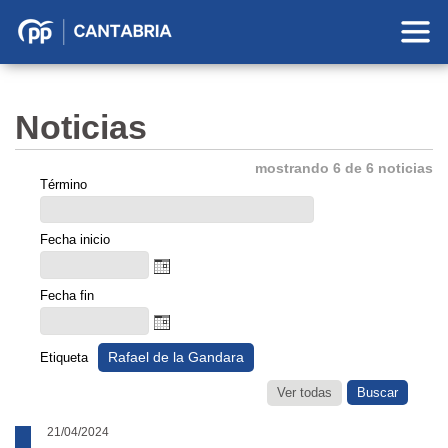
Partido
Popular
en
Noticias
Cantabria
mostrando 6 de 6 noticias
Término
Fecha inicio
Fecha fin
Rafael de la Gandara
Etiqueta
Ver todas
21/04/2024