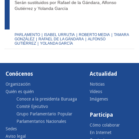
Serán sustituidos por Rafael de la Gándara, Alfonso
Gutiérrez y Yolanda García
PARLAMENTO
|
ISABEL URRUTIA
|
ROBERTO MEDIA
|
TAMARA
GONZÁLEZ
|
RAFAEL DE LA GÁNDARA
|
ALFONSO
GUTIÉRREZ
|
YOLANDA GARCÍA
Conócenos
Actualidad
Organización
Noticias
Quién es quién
Vídeos
Conoce a la presidenta Buruaga
Imágenes
Comité Ejecutivo
Grupo Parlamentario Popular
Participa
Parlamentarios Nacionales
Cómo colaborar
Sedes
En Internet
Aviso legal