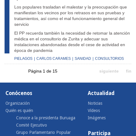
Los populares trasladan el malestar y la preocupación que
manifiestan los vecinos por los retrasos en sus pruebas y
tratamientos, así como el mal funcionamiento general del
servicio
El PP recuerda también la necesidad de retomar la atención
médica en el consultorio de Zurita y adecuar sus
instalaciones abandonadas desde el cese de actividad en
época de pandemia
PIELAGOS
|
CARLOS CARAMES
|
SANIDAD
|
CONSULTORIOS
Página 1 de 15
siguiente
fin
Conócenos
Actualidad
Organización
Noticias
Quién es quién
Vídeos
Conoce a la presidenta Buruaga
Imágenes
Comité Ejecutivo
Grupo Parlamentario Popular
Participa