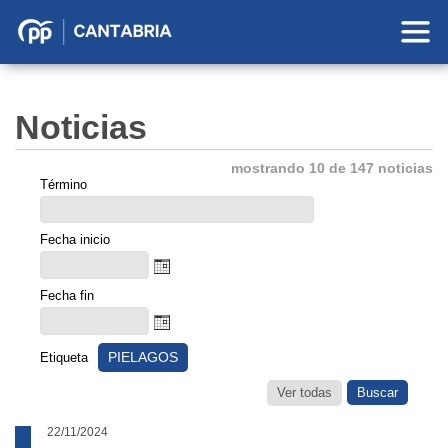
Partido
Popular
en
Noticias
Cantabria
mostrando 10 de 147 noticias
Término
Fecha inicio
Fecha fin
PIELAGOS
Etiqueta
Ver todas
22/11/2024