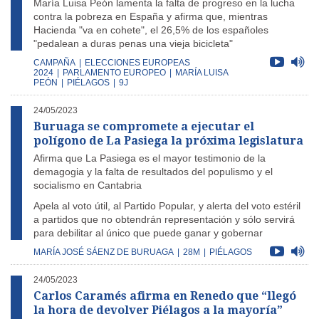
María Luisa Peón lamenta la falta de progreso en la lucha
contra la pobreza en España y afirma que, mientras
Hacienda "va en cohete", el 26,5% de los españoles
"pedalean a duras penas una vieja bicicleta"
CAMPAÑA
|
ELECCIONES EUROPEAS
2024
|
PARLAMENTO EUROPEO
|
MARÍA LUISA
PEÓN
|
PIÉLAGOS
|
9J
24/05/2023
Buruaga se compromete a ejecutar el
polígono de La Pasiega la próxima legislatura
Afirma que La Pasiega es el mayor testimonio de la
demagogia y la falta de resultados del populismo y el
socialismo en Cantabria
Apela al voto útil, al Partido Popular, y alerta del voto estéril
a partidos que no obtendrán representación y sólo servirá
para debilitar al único que puede ganar y gobernar
MARÍA JOSÉ SÁENZ DE BURUAGA
|
28M
|
PIÉLAGOS
24/05/2023
Carlos Caramés afirma en Renedo que “llegó
la hora de devolver Piélagos a la mayoría”