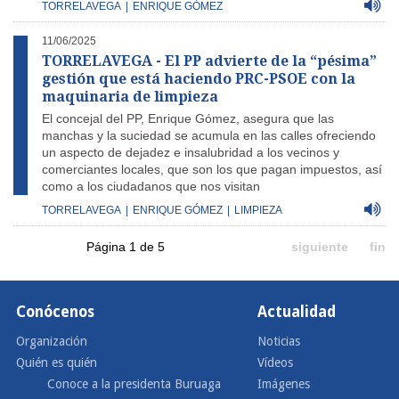
TORRELAVEGA
|
ENRIQUE GÓMEZ
11/06/2025
TORRELAVEGA - El PP advierte de la “pésima”
gestión que está haciendo PRC-PSOE con la
maquinaria de limpieza
El concejal del PP, Enrique Gómez, asegura que las
manchas y la suciedad se acumula en las calles ofreciendo
un aspecto de dejadez e insalubridad a los vecinos y
comerciantes locales, que son los que pagan impuestos, así
como a los ciudadanos que nos visitan
TORRELAVEGA
|
ENRIQUE GÓMEZ
|
LIMPIEZA
Página 1 de 5
siguiente
fin
Conócenos
Actualidad
Organización
Noticias
Quién es quién
Vídeos
Conoce a la presidenta Buruaga
Imágenes