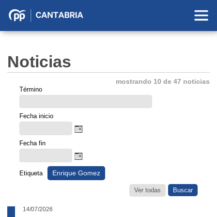
Partido
Popular
en
Noticias
Cantabria
mostrando 10 de 47 noticias
Término
Fecha inicio
Fecha fin
Enrique Gomez
Etiqueta
Ver todas
14/07/2026