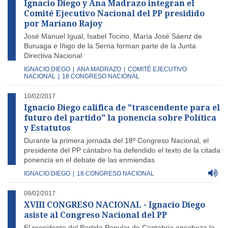
Ignacio Diego y Ana Madrazo integran el
Comité Ejecutivo Nacional del PP presidido
por Mariano Rajoy
José Manuel Igual, Isabel Tocino, María José Sáenz de
Buruaga e Iñigo de la Serna forman parte de la Junta
Directiva Nacional
IGNACIO DIEGO
|
ANA MADRAZO
|
COMITÉ EJECUTIVO
NACIONAL
|
18 CONGRESO NACIONAL
10/02/2017
Ignacio Diego califica de "trascendente para el
futuro del partido" la ponencia sobre Política
y Estatutos
Durante la primera jornada del 18º Congreso Nacional, el
presidente del PP cántabro ha defendido el texto de la citada
ponencia en el debate de las enmiendas
IGNACIO DIEGO
|
18 CONGRESO NACIONAL
09/02/2017
XVIII CONGRESO NACIONAL - Ignacio Diego
asiste al Congreso Nacional del PP
El presidente del Partido Popular de Cantabria encabeza la