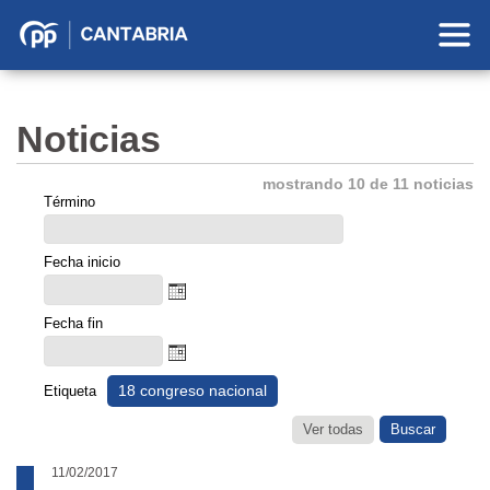
Partido
Popular
en
Noticias
Cantabria
mostrando 10 de 11 noticias
Término
Fecha inicio
Fecha fin
18 congreso nacional
Etiqueta
Ver todas
11/02/2017